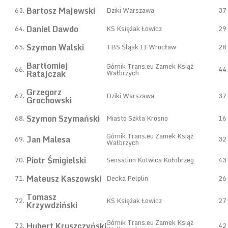
Bartosz Majewski
63.
Dziki Warszawa
37
Daniel Dawdo
64.
KS Księżak Łowicz
29
Szymon Walski
65.
TBS Śląsk II Wrocław
28
Bartłomiej
Górnik Trans.eu Zamek Książ
66.
44
Ratajczak
Wałbrzych
Grzegorz
67.
Dziki Warszawa
37
Grochowski
Szymon Szymański
68.
Miasto Szkła Krosno
16
Górnik Trans.eu Zamek Książ
Jan Malesa
69.
32
Wałbrzych
Piotr Śmigielski
70.
Sensation Kotwica Kołobrzeg
43
Mateusz Kaszowski
71.
Decka Pelplin
26
Tomasz
72.
KS Księżak Łowicz
27
Krzywdziński
Górnik Trans.eu Zamek Książ
Hubert Kruszczyński
73.
42