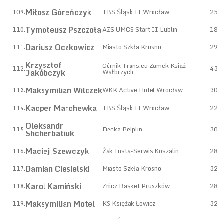
Miłosz Góreńczyk
109.
TBS Śląsk II Wrocław
25
Tymoteusz Pszczoła
110.
AZS UMCS Start II Lublin
18
Dariusz Oczkowicz
111.
Miasto Szkła Krosno
29
Krzysztof
Górnik Trans.eu Zamek Książ
112.
43
Jakóbczyk
Wałbrzych
Maksymilian Wilczek
113.
WKK Active Hotel Wrocław
30
Kacper Marchewka
114.
TBS Śląsk II Wrocław
22
Oleksandr
115.
Decka Pelplin
30
Shcherbatiuk
Maciej Szewczyk
116.
Żak Insta-Serwis Koszalin
28
Damian Ciesielski
117.
Miasto Szkła Krosno
32
Karol Kamiński
118.
Znicz Basket Pruszków
28
Maksymilian Motel
119.
KS Księżak Łowicz
32