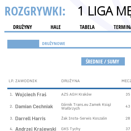
ROZGRYWKI:
1 LIGA M
DRUŻYNY
HALE
TABELA
TERMINA
INDYWIDUALNE
DRUŻYNOWE
ŚREDNIE / SUMY
LP.
ZAWODNIK
DRUŻYNA
MEC
Wojciech Fraś
1.
AZS AGH Kraków
35
Górnik Trans.eu Zamek Książ
Damian Cechniak
2.
43
Wałbrzych
Darrell Harris
3.
Żak Insta-Serwis Koszalin
28
Andrzej Krajewski
4.
GKS Tychy
37