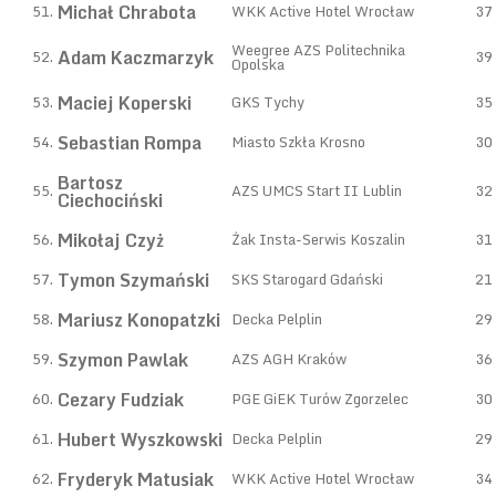
Michał Chrabota
51.
WKK Active Hotel Wrocław
37
Weegree AZS Politechnika
Adam Kaczmarzyk
52.
39
Opolska
Maciej Koperski
53.
GKS Tychy
35
Sebastian Rompa
54.
Miasto Szkła Krosno
30
Bartosz
55.
AZS UMCS Start II Lublin
32
Ciechociński
Mikołaj Czyż
56.
Żak Insta-Serwis Koszalin
31
Tymon Szymański
57.
SKS Starogard Gdański
21
Mariusz Konopatzki
58.
Decka Pelplin
29
Szymon Pawlak
59.
AZS AGH Kraków
36
Cezary Fudziak
60.
PGE GiEK Turów Zgorzelec
30
Hubert Wyszkowski
61.
Decka Pelplin
29
Fryderyk Matusiak
62.
WKK Active Hotel Wrocław
34