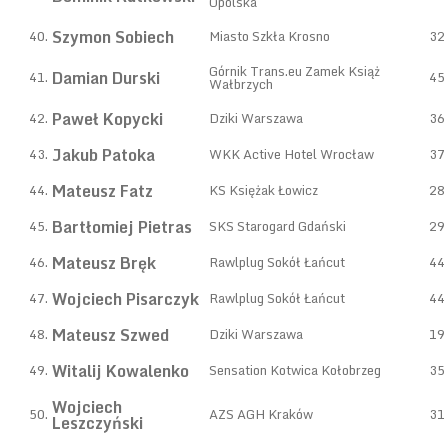
Opolska
Szymon Sobiech
40.
Miasto Szkła Krosno
32
Górnik Trans.eu Zamek Książ
Damian Durski
41.
45
Wałbrzych
Paweł Kopycki
42.
Dziki Warszawa
36
Jakub Patoka
43.
WKK Active Hotel Wrocław
37
Mateusz Fatz
44.
KS Księżak Łowicz
28
Bartłomiej Pietras
45.
SKS Starogard Gdański
29
Mateusz Bręk
46.
Rawlplug Sokół Łańcut
44
Wojciech Pisarczyk
47.
Rawlplug Sokół Łańcut
44
Mateusz Szwed
48.
Dziki Warszawa
19
Witalij Kowalenko
49.
Sensation Kotwica Kołobrzeg
35
Wojciech
50.
AZS AGH Kraków
31
Leszczyński