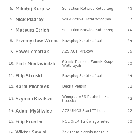
Mikołaj Kurpisz
5.
Sensation Kotwica Kołobrzeg
43
Nick Madray
6.
WKK Active Hotel Wrocław
37
Mateusz Itrich
7.
Sensation Kotwica Kołobrzeg
44
Przemysław Wrona
8.
Rawlplug Sokół Łańcut
44
Paweł Zmarlak
9.
AZS AGH Kraków
36
Górnik Trans.eu Zamek Książ
Piotr Niedźwiedzki
10.
30
Wałbrzych
Filip Struski
11.
Rawlplug Sokół Łańcut
44
Karol Michałek
12.
Decka Pelplin
32
Weegree AZS Politechnika
Szymon Kiwilsza
13.
42
Opolska
Adam Myśliwiec
14.
AZS UMCS Start II Lublin
32
Filip Pruefer
15.
PGE GiEK Turów Zgorzelec
30
Wiktor Sewioł
16.
Żak Insta-Serwis Koszalin
30