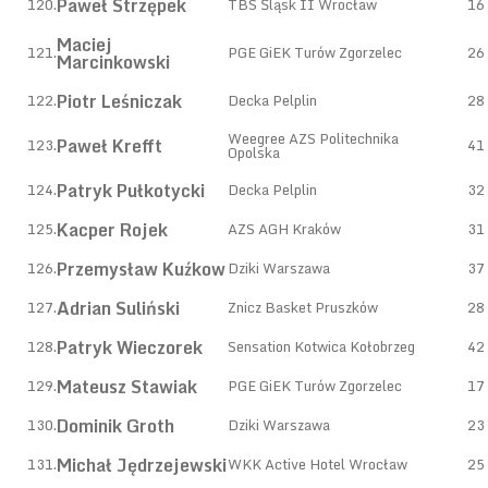
Paweł Strzępek
120.
TBS Śląsk II Wrocław
16
Maciej
121.
PGE GiEK Turów Zgorzelec
26
Marcinkowski
Piotr Leśniczak
122.
Decka Pelplin
28
Weegree AZS Politechnika
Paweł Krefft
123.
41
Opolska
Patryk Pułkotycki
124.
Decka Pelplin
32
Kacper Rojek
125.
AZS AGH Kraków
31
Przemysław Kuźkow
126.
Dziki Warszawa
37
Adrian Suliński
127.
Znicz Basket Pruszków
28
Patryk Wieczorek
128.
Sensation Kotwica Kołobrzeg
42
Mateusz Stawiak
129.
PGE GiEK Turów Zgorzelec
17
Dominik Groth
130.
Dziki Warszawa
23
Michał Jędrzejewski
131.
WKK Active Hotel Wrocław
25