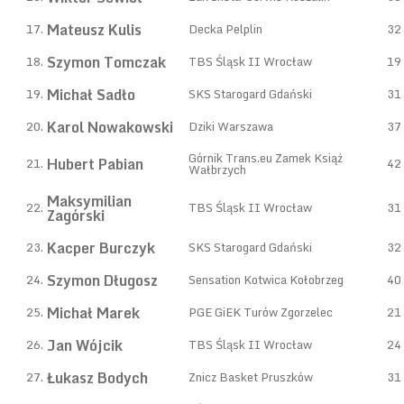
Mateusz Kulis
17.
Decka Pelplin
32
Szymon Tomczak
18.
TBS Śląsk II Wrocław
19
Michał Sadło
19.
SKS Starogard Gdański
31
Karol Nowakowski
20.
Dziki Warszawa
37
Górnik Trans.eu Zamek Książ
Hubert Pabian
21.
42
Wałbrzych
Maksymilian
22.
TBS Śląsk II Wrocław
31
Zagórski
Kacper Burczyk
23.
SKS Starogard Gdański
32
Szymon Długosz
24.
Sensation Kotwica Kołobrzeg
40
Michał Marek
25.
PGE GiEK Turów Zgorzelec
21
Jan Wójcik
26.
TBS Śląsk II Wrocław
24
Łukasz Bodych
27.
Znicz Basket Pruszków
31