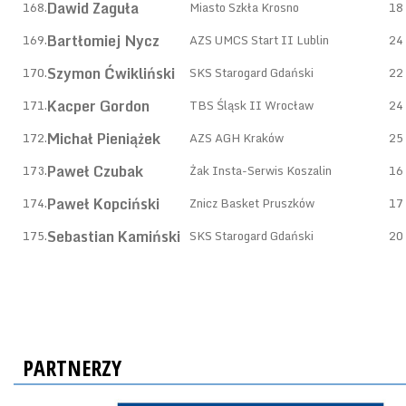
Dawid Zaguła
168.
Miasto Szkła Krosno
18
Bartłomiej Nycz
169.
AZS UMCS Start II Lublin
24
Szymon Ćwikliński
170.
SKS Starogard Gdański
22
Kacper Gordon
171.
TBS Śląsk II Wrocław
24
Michał Pieniążek
172.
AZS AGH Kraków
25
Paweł Czubak
173.
Żak Insta-Serwis Koszalin
16
Paweł Kopciński
174.
Znicz Basket Pruszków
17
Sebastian Kamiński
175.
SKS Starogard Gdański
20
PARTNERZY