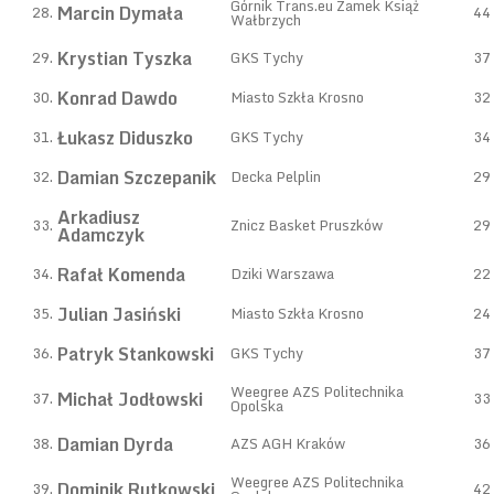
Górnik Trans.eu Zamek Książ
Marcin Dymała
28.
44
Wałbrzych
Krystian Tyszka
29.
GKS Tychy
37
Konrad Dawdo
30.
Miasto Szkła Krosno
32
Łukasz Diduszko
31.
GKS Tychy
34
Damian Szczepanik
32.
Decka Pelplin
29
Arkadiusz
33.
Znicz Basket Pruszków
29
Adamczyk
Rafał Komenda
34.
Dziki Warszawa
22
Julian Jasiński
35.
Miasto Szkła Krosno
24
Patryk Stankowski
36.
GKS Tychy
37
Weegree AZS Politechnika
Michał Jodłowski
37.
33
Opolska
Damian Dyrda
38.
AZS AGH Kraków
36
Weegree AZS Politechnika
Dominik Rutkowski
39.
42