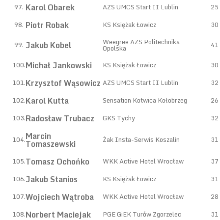
Karol Obarek
97.
AZS UMCS Start II Lublin
25
Piotr Robak
98.
KS Księżak Łowicz
30
Weegree AZS Politechnika
Jakub Kobel
99.
41
Opolska
Michał Jankowski
100.
KS Księżak Łowicz
30
Krzysztof Wąsowicz
101.
AZS UMCS Start II Lublin
32
Karol Kutta
102.
Sensation Kotwica Kołobrzeg
26
Radosław Trubacz
103.
GKS Tychy
32
Marcin
104.
Żak Insta-Serwis Koszalin
31
Tomaszewski
Tomasz Ochońko
105.
WKK Active Hotel Wrocław
37
Jakub Stanios
106.
KS Księżak Łowicz
31
Wojciech Wątroba
107.
WKK Active Hotel Wrocław
28
Norbert Maciejak
108.
PGE GiEK Turów Zgorzelec
31