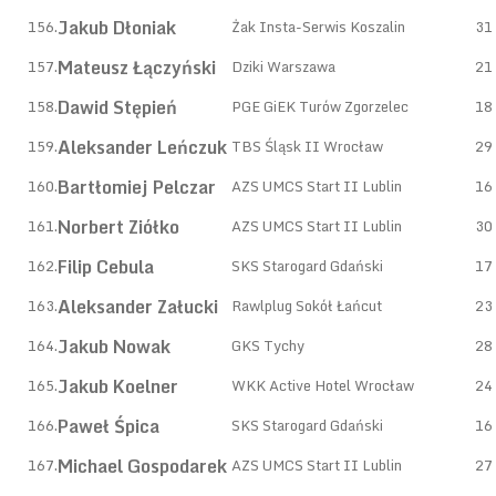
Jakub Dłoniak
156.
Żak Insta-Serwis Koszalin
31
Mateusz Łączyński
157.
Dziki Warszawa
21
Dawid Stępień
158.
PGE GiEK Turów Zgorzelec
18
Aleksander Leńczuk
159.
TBS Śląsk II Wrocław
29
Bartłomiej Pelczar
160.
AZS UMCS Start II Lublin
16
Norbert Ziółko
161.
AZS UMCS Start II Lublin
30
Filip Cebula
162.
SKS Starogard Gdański
17
Aleksander Załucki
163.
Rawlplug Sokół Łańcut
23
Jakub Nowak
164.
GKS Tychy
28
Jakub Koelner
165.
WKK Active Hotel Wrocław
24
Paweł Śpica
166.
SKS Starogard Gdański
16
Michael Gospodarek
167.
AZS UMCS Start II Lublin
27