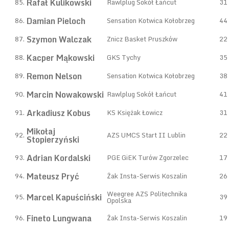
Rafał Kulikowski
85.
Rawlplug Sokół Łańcut
31
Damian Pieloch
86.
Sensation Kotwica Kołobrzeg
44
Szymon Walczak
87.
Znicz Basket Pruszków
22
Kacper Mąkowski
88.
GKS Tychy
35
Remon Nelson
89.
Sensation Kotwica Kołobrzeg
38
Marcin Nowakowski
90.
Rawlplug Sokół Łańcut
41
Arkadiusz Kobus
91.
KS Księżak Łowicz
31
Mikołaj
92.
AZS UMCS Start II Lublin
22
Stopierzyński
Adrian Kordalski
93.
PGE GiEK Turów Zgorzelec
17
Mateusz Pryć
94.
Żak Insta-Serwis Koszalin
26
Weegree AZS Politechnika
Marcel Kapuściński
95.
39
Opolska
Fineto Lungwana
96.
Żak Insta-Serwis Koszalin
19