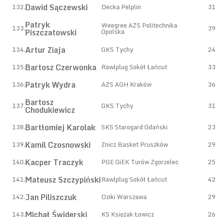
Dawid Sączewski
132.
Decka Pelplin
31
Patryk
Weegree AZS Politechnika
133.
39
Piszczatowski
Opolska
Artur Ziaja
134.
GKS Tychy
24
Bartosz Czerwonka
135.
Rawlplug Sokół Łańcut
33
Patryk Wydra
136.
AZS AGH Kraków
36
Bartosz
137.
GKS Tychy
31
Chodukiewicz
Bartłomiej Karolak
138.
SKS Starogard Gdański
23
Kamil Czosnowski
139.
Znicz Basket Pruszków
29
Kacper Traczyk
140.
PGE GiEK Turów Zgorzelec
25
Mateusz Szczypiński
141.
Rawlplug Sokół Łańcut
42
Jan Piliszczuk
142.
Dziki Warszawa
29
Michał Świderski
143.
KS Księżak Łowicz
26