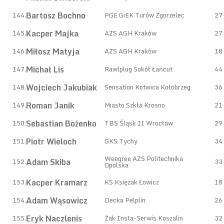
Bartosz Bochno
144.
PGE GiEK Turów Zgorzelec
27
Kacper Majka
145.
AZS AGH Kraków
27
Miłosz Matyja
146.
AZS AGH Kraków
18
Michał Lis
147.
Rawlplug Sokół Łańcut
44
Wojciech Jakubiak
148.
Sensation Kotwica Kołobrzeg
36
Roman Janik
149.
Miasto Szkła Krosno
21
Sebastian Bożenko
150.
TBS Śląsk II Wrocław
29
Piotr Wieloch
151.
GKS Tychy
34
Weegree AZS Politechnika
Adam Skiba
152.
33
Opolska
Kacper Kramarz
153.
KS Księżak Łowicz
18
Adam Wąsowicz
154.
Decka Pelplin
26
Eryk Naczlenis
155.
Żak Insta-Serwis Koszalin
32