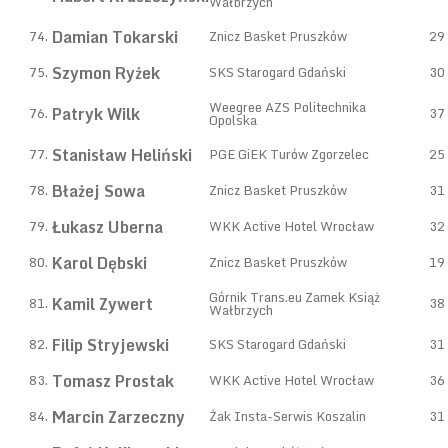
Wałbrzych
Damian Tokarski
74.
Znicz Basket Pruszków
29
Szymon Ryżek
75.
SKS Starogard Gdański
30
Weegree AZS Politechnika
Patryk Wilk
76.
37
Opolska
Stanisław Heliński
77.
PGE GiEK Turów Zgorzelec
25
Błażej Sowa
78.
Znicz Basket Pruszków
31
Łukasz Uberna
79.
WKK Active Hotel Wrocław
32
Karol Dębski
80.
Znicz Basket Pruszków
19
Górnik Trans.eu Zamek Książ
Kamil Zywert
81.
38
Wałbrzych
Filip Stryjewski
82.
SKS Starogard Gdański
31
Tomasz Prostak
83.
WKK Active Hotel Wrocław
36
Marcin Zarzeczny
84.
Żak Insta-Serwis Koszalin
31