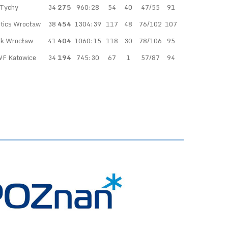
Tychy
34
275
960:28
54
40
47/55
91
tics Wrocław
38
454
1304:39
117
48
76/102
107
k Wrocław
41
404
1060:15
118
30
78/106
95
F Katowice
34
194
745:30
67
1
57/87
94