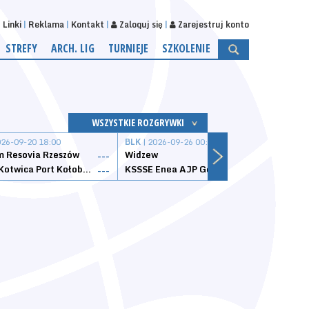
Linki
Reklama
Kontakt
Zaloguj się
Zarejestruj konto
STREFY
ARCH. LIG
TURNIEJE
SZKOLENIE
WSZYSTKIE ROZGRYWKI
026-09-20 18:00
BLK
| 2026-09-26 00:00
BLK
| 
 Resovia Rzeszów
Widzew
Wisła
---
---
Datzzy Kotwica Port Kołobrzeg
KSSSE Enea AJP Gorzów Wielkopolski
1KS Ś
---
---