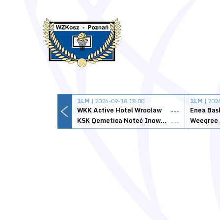
1LM
| 2026-09-18 18:00
1LM
| 202
WKK Active Hotel Wrocław
Enea Bas
---
KSK Qemetica Noteć Inowrocław
---