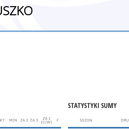
USZKO
STATYSTYKI SUMY
ZA 1
KT
MIN
ZA 2
ZA 3
F
SEZON
DRU
(C/W)