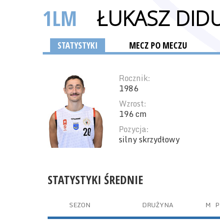
1LM
ŁUKASZ DID
STATYSTYKI
MECZ PO MECZU
Rocznik:
1986
Wzrost:
196 cm
Pozycja:
silny skrzydłowy
STATYSTYKI ŚREDNIE
SEZON
DRUŻYNA
M
P