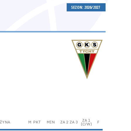
SEZON: 2026/2027
ZA 1
ŻYNA
M
PKT
MIN
ZA 2
ZA 3
F
(C/W)