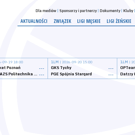
Dla mediów
Sponsorzy i partnerzy
Dokumenty
Kluby
AKTUALNOŚCI
ZWIĄZEK
LIGI MĘSKIE
LIGI ŻEŃSKIE
6-09-19 18:00
1LM
| 2026-09-20 15:00
1LM
| 2
ket Poznań
GKS Tychy
OPTeam
---
---
Weegree AZS Politechnika Opolska
PGE Spójnia Stargard
---
---