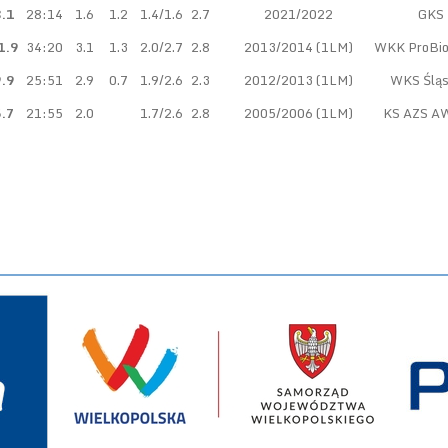
.1
28:14
1.6
1.2
1.4/1.6
2.7
2021/2022
GKS 
1.9
34:20
3.1
1.3
2.0/2.7
2.8
2013/2014 (1LM)
WKK ProBio
.9
25:51
2.9
0.7
1.9/2.6
2.3
2012/2013 (1LM)
WKS Śląs
.7
21:55
2.0
1.7/2.6
2.8
2005/2006 (1LM)
KS AZS AW