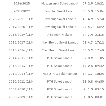
2024/2025
Muszynianka Sokół Łańcut
37
2.9
10:21
2021/2022
Rawlplug Sokół Łańcut
33
5.3
15:04
2020/2021 (1LM)
Rawlplug Sokół Łańcut
40
4.9
15:53
2019/2020 (1LM)
Rawlplug Sokół Łańcut
24
4.7
16:22
2018/2019 (1LM)
AZS AGH Kraków
34
7.4
21:16
2016/2017 (1LM)
Max Elektro Sokół Łańcut
38
4.7
17:12
2015/2016 (1LM)
Max Elektro Sokół Łańcut
38
5.2
17:40
2014/2015 (1LM)
PTG Sokół Łańcut
32
3.2
11:05
2013/2014 (1LM)
PTG Sokół Łańcut
17
2.4
09:32
2012/2013 (1LM)
NETO PTG Sokół Łańcut
14
1.7
10:25
2010/2011 (1LM)
PTG Sokół Łańcut
18
0.8
04:55
2009/2010 (1LM)
PTG Sokół Łańcut
7
1.3
03:15
2008/2009 (1LM)
PTG Sokół Łańcut
4
0.5
03:01