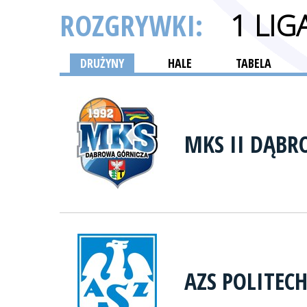
ROZGRYWKI:
1 LI
DRUŻYNY
HALE
TABELA
MKS II DĄBR
AZS POLITEC