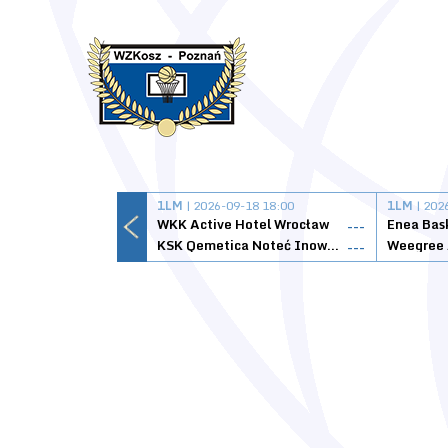
1LM
| 2026-09-18 18:00
1LM
| 202
WKK Active Hotel Wrocław
Enea Bas
---
KSK Qemetica Noteć Inowrocław
---