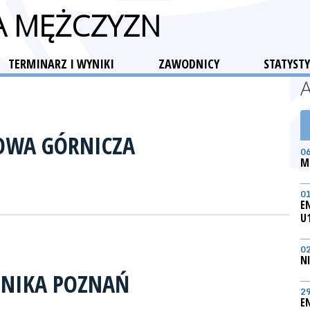
GA MĘŻCZYZN
TERMINARZ I WYNIKI
ZAWODNICY
STATYSTY
OWA GÓRNICZA
0
M
0
E
U
0
N
HNIKA POZNAŃ
2
E