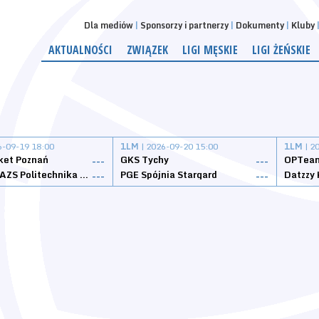
Dla mediów
Sponsorzy i partnerzy
Dokumenty
Kluby
AKTUALNOŚCI
ZWIĄZEK
LIGI MĘSKIE
LIGI ŻEŃSKIE
6-09-19 18:00
1LM
| 2026-09-20 15:00
1LM
| 2
ket Poznań
GKS Tychy
OPTeam
---
---
Weegree AZS Politechnika Opolska
PGE Spójnia Stargard
---
---