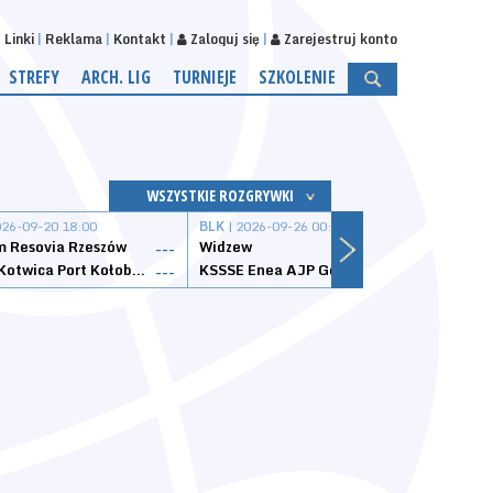
Linki
Reklama
Kontakt
Zaloguj się
Zarejestruj konto
STREFY
ARCH. LIG
TURNIEJE
SZKOLENIE
WSZYSTKIE ROZGRYWKI
026-09-20 18:00
BLK
| 2026-09-26 00:00
BLK
| 
 Resovia Rzeszów
Widzew
Wisła
---
---
Datzzy Kotwica Port Kołobrzeg
KSSSE Enea AJP Gorzów Wielkopolski
1KS Ś
---
---