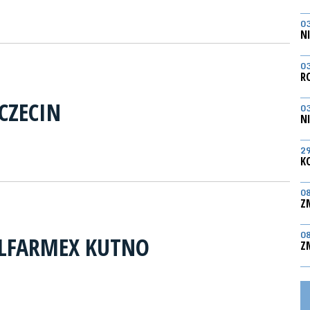
0
N
0
R
CZECIN
0
N
2
K
0
Z
0
OLFARMEX KUTNO
Z