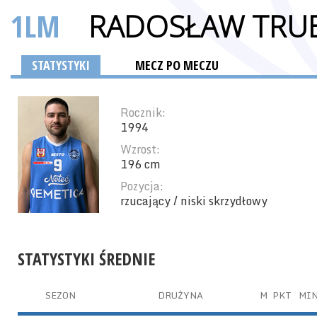
1LM
RADOSŁAW TRU
STATYSTYKI
MECZ PO MECZU
Rocznik:
1994
Wzrost:
196 cm
Pozycja:
rzucający / niski skrzydłowy
STATYSTYKI ŚREDNIE
SEZON
DRUŻYNA
M
PKT
MI