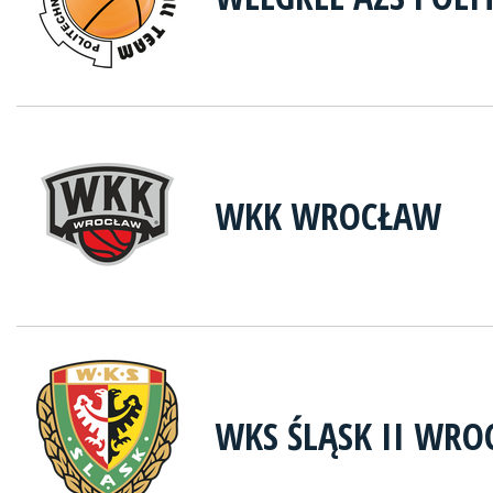
WKK WROCŁAW
WKS ŚLĄSK II WR