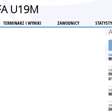
FA U19M
TERMINARZ I WYNIKI
ZAWODNICY
STATYSTY
0
M
0
E
U
0
N
2
E