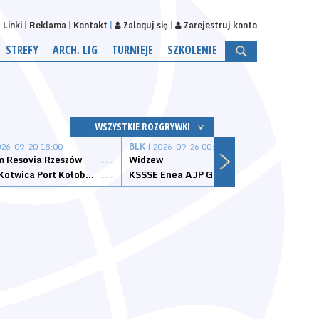
Linki
Reklama
Kontakt
Zaloguj się
Zarejestruj konto
STREFY
ARCH. LIG
TURNIEJE
SZKOLENIE
WSZYSTKIE ROZGRYWKI
026-09-20 18:00
BLK
| 2026-09-26 00:00
BLK
| 
 Resovia Rzeszów
Widzew
Wisła
---
---
Datzzy Kotwica Port Kołobrzeg
KSSSE Enea AJP Gorzów Wielkopolski
1KS Ś
---
---