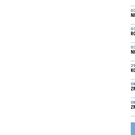
0
N
0
R
0
N
2
K
0
Z
0
Z