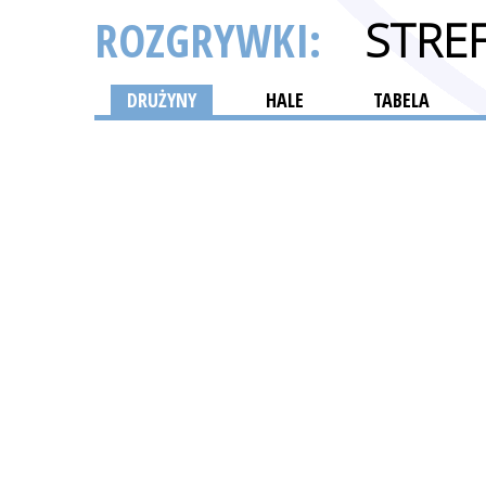
ROZGRYWKI:
STRE
DRUŻYNY
HALE
TABELA