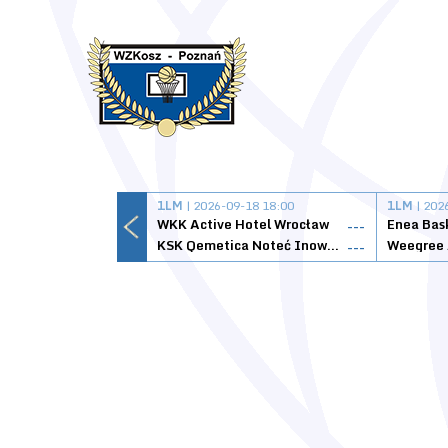
1LM
| 2026-09-18 18:00
1LM
| 202
WKK Active Hotel Wrocław
Enea Bas
---
KSK Qemetica Noteć Inowrocław
---