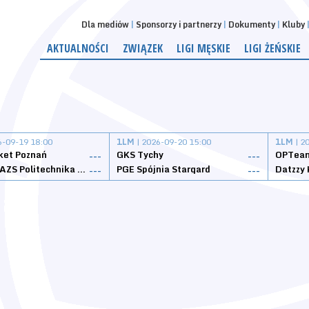
Dla mediów
Sponsorzy i partnerzy
Dokumenty
Kluby
AKTUALNOŚCI
ZWIĄZEK
LIGI MĘSKIE
LIGI ŻEŃSKIE
6-09-19 18:00
1LM
| 2026-09-20 15:00
1LM
| 2
ket Poznań
GKS Tychy
OPTeam
---
---
Weegree AZS Politechnika Opolska
PGE Spójnia Stargard
---
---