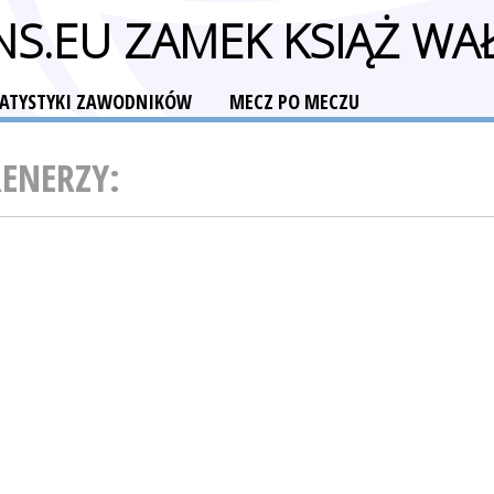
NS.EU ZAMEK KSIĄŻ W
TATYSTYKI ZAWODNIKÓW
MECZ PO MECZU
RENERZY: