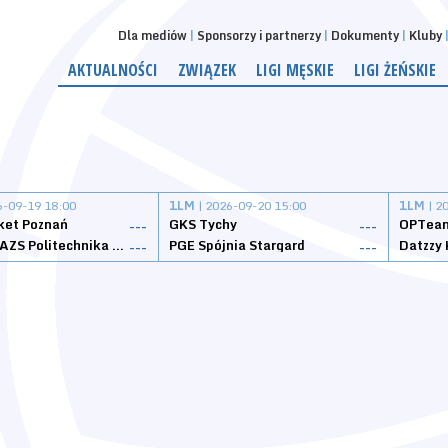
Dla mediów
Sponsorzy i partnerzy
Dokumenty
Kluby
AKTUALNOŚCI
ZWIĄZEK
LIGI MĘSKIE
LIGI ŻEŃSKIE
6-09-19 18:00
1LM
| 2026-09-20 15:00
1LM
| 2
ket Poznań
GKS Tychy
OPTeam
---
---
Weegree AZS Politechnika Opolska
PGE Spójnia Stargard
---
---