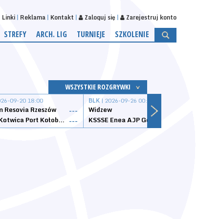
Linki
Reklama
Kontakt
Zaloguj się
Zarejestruj konto
STREFY
ARCH. LIG
TURNIEJE
SZKOLENIE
WSZYSTKIE ROZGRYWKI
026-09-20 18:00
BLK
| 2026-09-26 00:00
BLK
| 
 Resovia Rzeszów
Widzew
Wisła
---
---
Datzzy Kotwica Port Kołobrzeg
KSSSE Enea AJP Gorzów Wielkopolski
1KS Ś
---
---