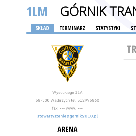
1LM
GÓRNIK TRA
SKŁAD
TERMINARZ
STATYSTYKI
S
T
Wysockiego 11A
58-300 Wałbrzych tel. 512995860
fax. --- www: ---
stowarzyszenie@gornik2010.pl
ARENA