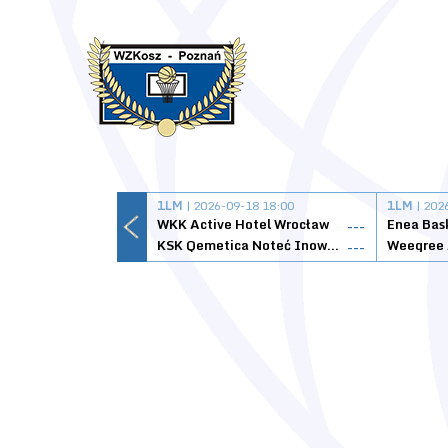
1LM
| 2026-09-18 18:00
1LM
| 202
WKK Active Hotel Wrocław
Enea Bas
---
KSK Qemetica Noteć Inowrocław
---