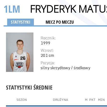
1LM
FRYDERYK MATU
STATYSTYKI
MECZ PO MECZU
Rocznik:
1999
Wzrost:
201 cm
Pozycja:
silny skrzydłowy / środkowy
STATYSTYKI ŚREDNIE
SEZON
DRUŻYNA
M
PKT
MIN