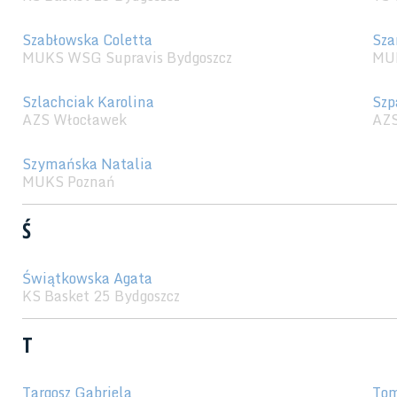
Szabłowska Coletta
Sza
MUKS WSG Supravis Bydgoszcz
MU
Szlachciak Karolina
Szp
AZS Włocławek
AZS
Szymańska Natalia
MUKS Poznań
Ś
Świątkowska Agata
KS Basket 25 Bydgoszcz
T
Targosz Gabriela
Tom