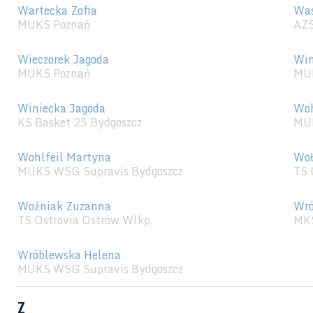
Wartecka Zofia
Was
MUKS Poznań
AZS
Wieczorek Jagoda
Win
MUKS Poznań
MUK
Winiecka Jagoda
Woh
KS Basket 25 Bydgoszcz
MUK
Wohlfeil Martyna
Woł
MUKS WSG Supravis Bydgoszcz
TS 
Woźniak Zuzanna
Wró
TS Ostrovia Ostrów Wlkp.
MK
Wróblewska Helena
MUKS WSG Supravis Bydgoszcz
Z