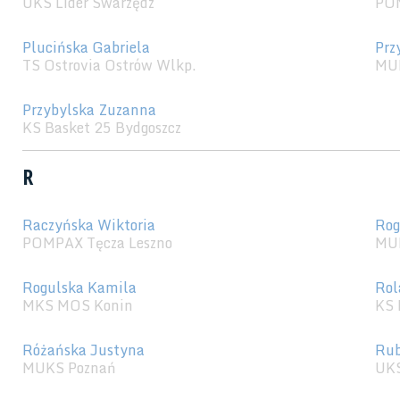
UKS Lider Swarzędz
POM
Plucińska Gabriela
Prz
TS Ostrovia Ostrów Wlkp.
MU
Przybylska Zuzanna
KS Basket 25 Bydgoszcz
R
Raczyńska Wiktoria
Rog
POMPAX Tęcza Leszno
MUK
Rogulska Kamila
Rol
MKS MOS Konin
KS 
Różańska Justyna
Rub
MUKS Poznań
UKS