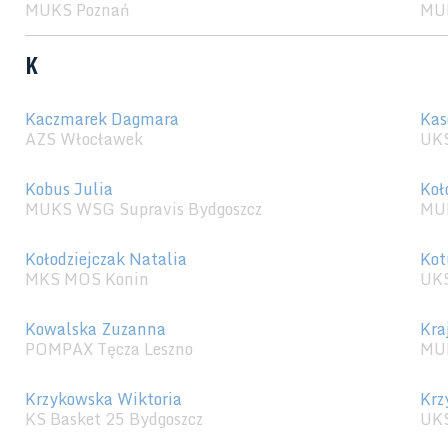
MUKS Poznań
MU
K
Kaczmarek Dagmara
Kas
AZS Włocławek
UKS
Kobus Julia
Koł
MUKS WSG Supravis Bydgoszcz
MU
Kołodziejczak Natalia
Kot
MKS MOS Konin
UKS
Kowalska Zuzanna
Kra
POMPAX Tęcza Leszno
MU
Krzykowska Wiktoria
Krz
KS Basket 25 Bydgoszcz
UKS