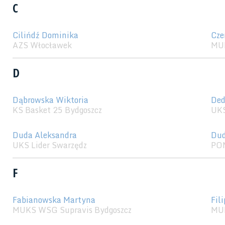
C
Cilińdź Dominika
Cze
AZS Włocławek
MU
D
Dąbrowska Wiktoria
Ded
KS Basket 25 Bydgoszcz
UKS
Duda Aleksandra
Dud
UKS Lider Swarzędz
POM
F
Fabianowska Martyna
Fil
MUKS WSG Supravis Bydgoszcz
MUK