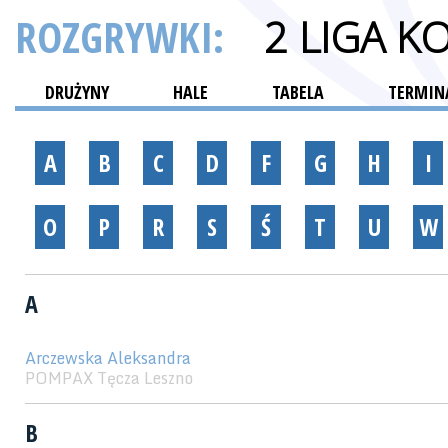
ROZGRYWKI:
2 LIGA K
DRUŻYNY
HALE
TABELA
TERMINA
A
B
C
D
F
G
H
I
O
P
R
S
Ś
T
U
W
A
Arczewska Aleksandra
POMPAX Tęcza Leszno
B