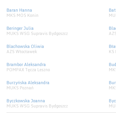
Baran Hanna
Bat
MKS MOS Konin
MU
Beringer Julia
Bla
MUKS WSG Supravis Bydgoszcz
AZS
Blachowska Oliwia
Bła
AZS Włocławek
KS 
Brambor Aleksandra
Bud
POMPAX Tęcza Leszno
MK
Burzyńska Aleksandra
Bur
MUKS Poznań
MK
Byczkowska Joanna
Byc
MUKS WSG Supravis Bydgoszcz
MU