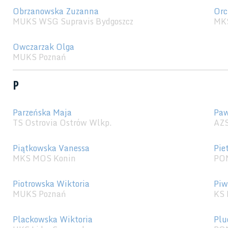
Obrzanowska Zuzanna
Orc
MUKS WSG Supravis Bydgoszcz
MK
Owczarzak Olga
MUKS Poznań
P
Parzeńska Maja
Paw
TS Ostrovia Ostrów Wlkp.
AZS
Piątkowska Vanessa
Pie
MKS MOS Konin
POM
Piotrowska Wiktoria
Piw
MUKS Poznań
KS 
Plackowska Wiktoria
Plu