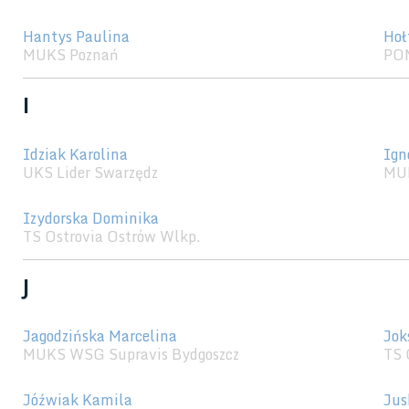
Hantys Paulina
Hoł
MUKS Poznań
POM
I
Idziak Karolina
Ign
UKS Lider Swarzędz
MU
Izydorska Dominika
TS Ostrovia Ostrów Wlkp.
J
Jagodzińska Marcelina
Jok
MUKS WSG Supravis Bydgoszcz
TS 
Jóźwiak Kamila
Jus