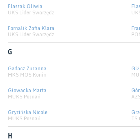
Flaszak Oliwia
Fla
UKS Lider Swarzędz
UKS
Fornalik Zofia Klara
Fra
UKS Lider Swarzędz
POM
G
Gadacz Zuzanna
Giż
MKS MOS Konin
MU
Głowacka Marta
Gór
MUKS Poznań
AZS
Gryzińska Nicole
Grz
MUKS Poznań
TS 
H