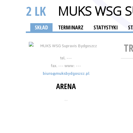
2 LK
MUKS WSG S
SKŁAD
TERMINARZ
STATYSTYKI
S
T
tel. ---
fax. --- www: ---
biuro@muksbydgoszcz.pl
ARENA
, ,