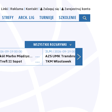
Linki
Reklama
Kontakt
Zaloguj się
Zarejestruj konto
STREFY
ARCH. LIG
TURNIEJE
SZKOLENIE
WSZYSTKIE ROZGRYWKI
026-09-19 00:00
2LM
| 2026-09-19 00:00
2LM
|
MKS Sokół Marbo Międzychód
AZS UMK Transbruk Toruń
Żak I
---
---
Trefl II Sopot
TKM Włocławek
Astor
---
---