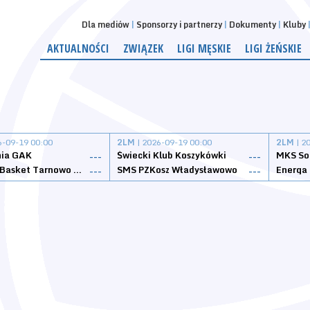
Dla mediów
Sponsorzy i partnerzy
Dokumenty
Kluby
AKTUALNOŚCI
ZWIĄZEK
LIGI MĘSKIE
LIGI ŻEŃSKIE
6-09-19 00:00
2LM
| 2026-09-19 00:00
2LM
| 2
nia GAK
Świecki Klub Koszykówki
---
---
Tarnovia Basket Tarnowo Podgórne
SMS PZKosz Władysławowo
Energa 
---
---