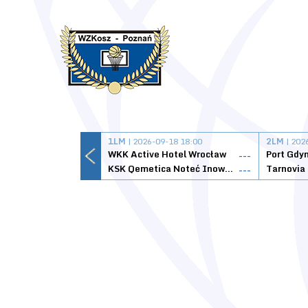
1LM
| 2026-09-18 18:00
2LM
| 202
WKK Active Hotel Wrocław
Port Gdy
---
KSK Qemetica Noteć Inowrocław
---