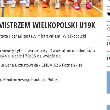
0
N
MISTRZEM WIELKOPOLSKI U19K
2
K
tata Poznań zostały Mistrzyniami Wielkopolski
0
Z
izowały tylko dwa zespoły. Dwukrotnie akademiczki
46 u siebie i 70:65 na wyjeździe.
0
Z
ała Lena Brzustowska - ENEA AZS Poznań - ze
o Młodzieżowego Pucharu Polski.