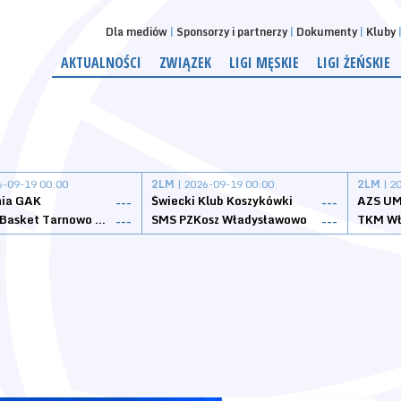
Dla mediów
Sponsorzy i partnerzy
Dokumenty
Kluby
AKTUALNOŚCI
ZWIĄZEK
LIGI MĘSKIE
LIGI ŻEŃSKIE
6-09-19 00:00
2LM
| 2026-09-19 00:00
2LM
| 2
nia GAK
Świecki Klub Koszykówki
AZS UM
---
---
Tarnovia Basket Tarnowo Podgórne
SMS PZKosz Władysławowo
TKM Wł
---
---