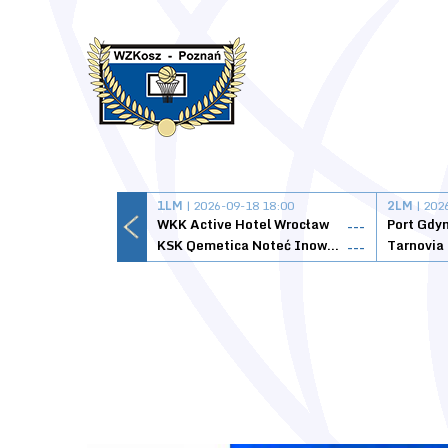
1LM
| 2026-09-18 18:00
2LM
| 202
WKK Active Hotel Wrocław
Port Gdy
---
KSK Qemetica Noteć Inowrocław
---