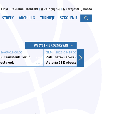
Linki
Reklama
Kontakt
Zaloguj się
Zarejestruj konto
STREFY
ARCH. LIG
TURNIEJE
SZKOLENIE
WSZYSTKIE ROZGRYWKI
026-09-19 00:00
2LM
| 2026-09-19 00:00
2LM
|
K Transbruk Toruń
Żak Insta-Serwis Koszalin
Energ
---
---
ocławek
Astoria II Bydgoszcz
Sklep
---
---