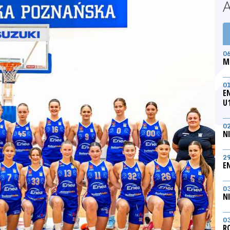
0
M
0
E
U
0
N
2
E
0
N
0
R