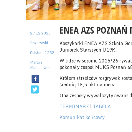
ENEA AZS POZNAŃ 
29.12.2025
Rozgrywki
Koszykarki ENEA AZS Szkoła Gor
Juniorek Starszych U19K.
Odsłon: 1252
W lidze w sezonie 2025/26 rywal
Marcin
pokonały zespół MUKS Poznań 68:
Madanowski
Królem strzelców rozgrywek zost
średnią 18,5 pkt na mecz.
Oba zespoły wywalczyły awans d
TERMINARZ
|
TABELA
Komunikat końcowy