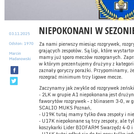
NIEPOKONANI W SEZONIE
03.11.2025
Odsłon: 1970
Za nami pierwszy miesiąc rozgrywek, rozg
grających zespołów. Są ligi, które wystarto
Marcin
mamy już sporo meczów rozegranych. Zapr
Madanowski
w którym prezentujemy drużyny z kategorii 
zaznały goryczy porażki. Przypominamy, że
rozegrać minimum trzy ligowe mecze.
Zaczynamy jak zwykle od rozgrywek żeńsk
- 2LK w grupie A1 niepokonana jest drużyn
faworytów rozgrywek – z blinasem 3-0, w g
SCALIO MUKS Poznań,
- U19K tutaj mamy tylko dwa zespoły i nie
- U17K niepokonane są trzy zespoły, ale tyl
koszykarki Lider BIOFARM Swarzędz 4-0 i