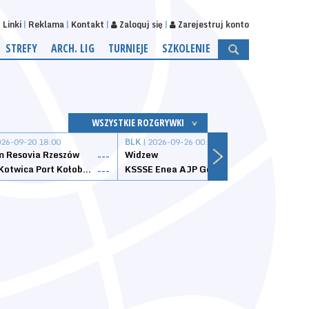
Linki
Reklama
Kontakt
Zaloguj się
Zarejestruj konto
STREFY
ARCH. LIG
TURNIEJE
SZKOLENIE
WSZYSTKIE ROZGRYWKI
026-09-20 18:00
BLK
| 2026-09-26 00:00
BLK
| 
 Resovia Rzeszów
Widzew
Wisła
---
---
Datzzy Kotwica Port Kołobrzeg
KSSSE Enea AJP Gorzów Wielkopolski
1KS Ś
---
---