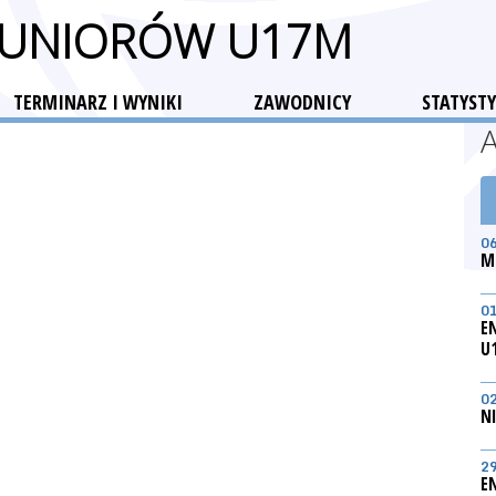
 JUNIORÓW U17M
TERMINARZ I WYNIKI
ZAWODNICY
STATYSTY
0
M
0
E
U
0
N
2
E