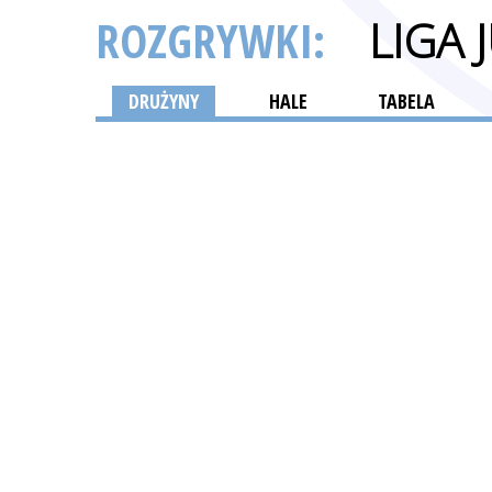
ROZGRYWKI:
LIGA
DRUŻYNY
HALE
TABELA