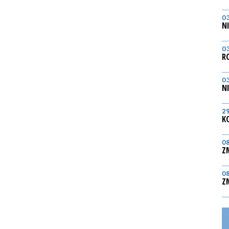
0
N
0
R
0
N
2
K
0
Z
0
Z