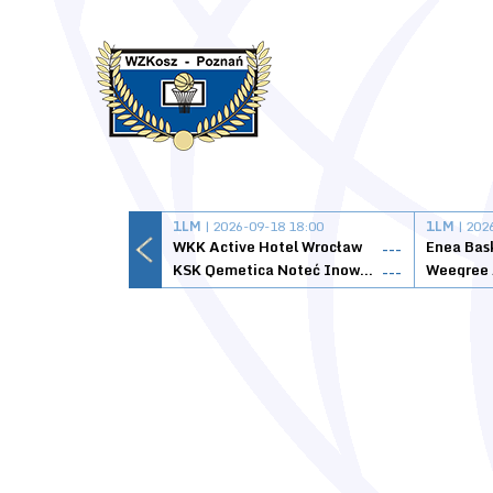
1LM
| 2026-09-18 18:00
1LM
| 202
WKK Active Hotel Wrocław
Enea Bas
---
KSK Qemetica Noteć Inowrocław
---