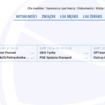
Dla mediów
Sponsorzy i partnerzy
Dokumenty
Kluby
AKTUALNOŚCI
ZWIĄZEK
LIGI MĘSKIE
LIGI ŻEŃSKIE
6-09-19 18:00
1LM
| 2026-09-20 15:00
1LM
| 2
ket Poznań
GKS Tychy
OPTeam
---
---
Weegree AZS Politechnika Opolska
PGE Spójnia Stargard
---
---