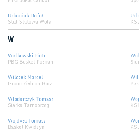
PTG Sokół Łańcut
Spo
Urbaniak Rafał
Urb
Stal Stalowa Wola
KS 
W
Walkowski Piotr
Wal
PBG Basket Poznań
Sia
Wilczek Marcel
Wil
Grono Zielona Góra
Bas
Włodarczyk Tomasz
Woj
Siarka Tarnobrzeg
KS 
Wojdyła Tomasz
Woj
Basket Kwidzyn
KS 