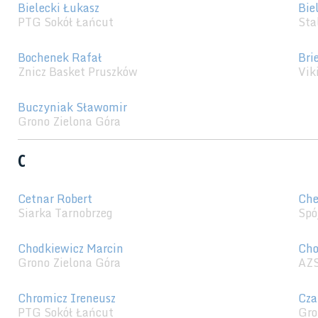
Bielecki Łukasz
Bie
PTG Sokół Łańcut
Sta
Bochenek Rafał
Bri
Znicz Basket Pruszków
Vik
Buczyniak Sławomir
Grono Zielona Góra
C
Cetnar Robert
Che
Siarka Tarnobrzeg
Spó
Chodkiewicz Marcin
Cho
Grono Zielona Góra
AZS
Chromicz Ireneusz
Cza
PTG Sokół Łańcut
Gro