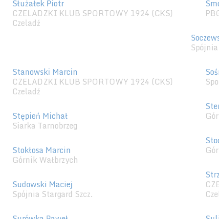
Służałek Piotr
Smo
CZELADZKI KLUB SPORTOWY 1924 (CKS)
PBG
Czeladź
Soczews
Spójnia
Stanowski Marcin
Soś
CZELADZKI KLUB SPORTOWY 1924 (CKS)
Spo
Czeladź
Ste
Stępień Michał
Gór
Siarka Tarnobrzeg
Sto
Stokłosa Marcin
Gór
Górnik Wałbrzych
Str
Sudowski Maciej
CZ
Spójnia Stargard Szcz.
Cze
Surówka Paweł
Sul