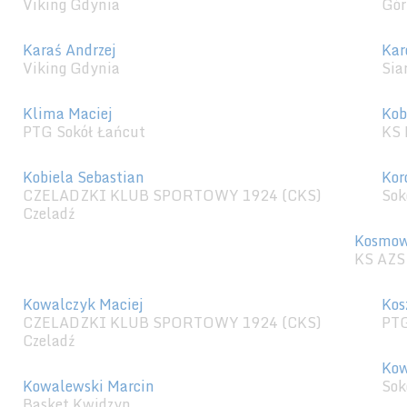
Viking Gdynia
Gór
Karaś Andrzej
Kar
Viking Gdynia
Sia
Klima Maciej
Kob
PTG Sokół Łańcut
KS 
Kobiela Sebastian
Kor
CZELADZKI KLUB SPORTOWY 1924 (CKS)
Sok
Czeladź
Kosmow
KS AZS
Kowalczyk Maciej
Kos
CZELADZKI KLUB SPORTOWY 1924 (CKS)
PTG
Czeladź
Kow
Kowalewski Marcin
Sok
Basket Kwidzyn