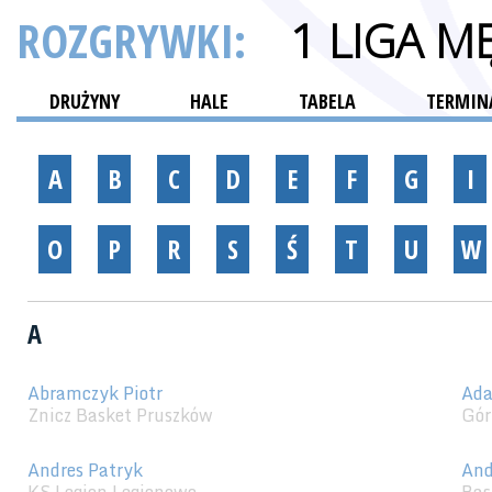
ROZGRYWKI:
1 LIGA M
DRUŻYNY
HALE
TABELA
TERMINA
A
B
C
D
E
F
G
I
O
P
R
S
Ś
T
U
W
A
Abramczyk Piotr
Ada
Znicz Basket Pruszków
Gór
Andres Patryk
And