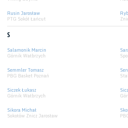
Rusin Jarosław
Ryb
PTG Sokół Łańcut
Zni
S
Salamonik Marcin
Sar
Górnik Wałbrzych
Spo
Semmler Tomasz
Ser
PBG Basket Poznań
Sta
Siczek Łukasz
Sic
Górnik Wałbrzych
Gór
Sikora Michał
Sko
Sokołów Znicz Jarosław
PBG