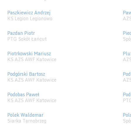
Paszkiewicz Andrzej
Paw
KS Legion Legionowo
AZS
Pazdan Piotr
Pie
PTG Sokół Łańcut
Spó
Piotrkowski Mariusz
Plu
KS AZS AWF Katowice
AZS
Podgórski Bartosz
Pod
KS AZS AWF Katowice
AZS
Podobas Paweł
Pod
KS AZS AWF Katowice
PTG
Polek Waldemar
Pol
Siarka Tarnobrzeg
Spó