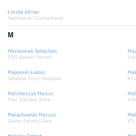
Łyczba Adrian
Sportowiec Częstochowa
M
Maćkowiak Sebastian
Maj
PBG Basket Poznań
Sta
Majewski Łukasz
Mak
Sokołów Znicz Jarosław
KS 
Malcherczyk Marcin
Mal
Stal Stalowa Wola
Vik
Małachowski Mariusz
Mał
Grono Zielona Góra
KS 