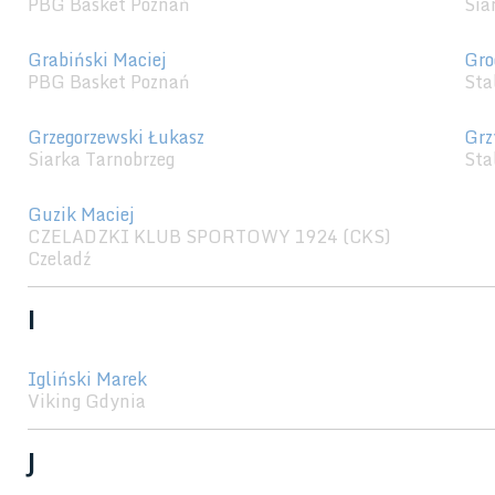
PBG Basket Poznań
Sia
Grabiński Maciej
Gro
PBG Basket Poznań
Sta
Grzegorzewski Łukasz
Grz
Siarka Tarnobrzeg
Sta
Guzik Maciej
CZELADZKI KLUB SPORTOWY 1924 (CKS)
Czeladź
I
Igliński Marek
Viking Gdynia
J