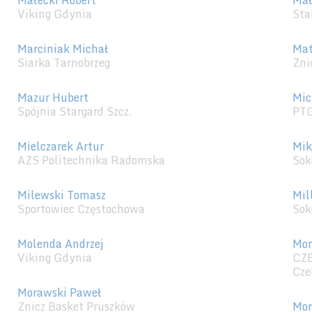
Małecki Robert
Mał
Viking Gdynia
Sta
Marciniak Michał
Mat
Siarka Tarnobrzeg
Zni
Mazur Hubert
Mic
Spójnia Stargard Szcz.
PTG
Mielczarek Artur
Mik
AZS Politechnika Radomska
Sok
Milewski Tomasz
Mil
Sportowiec Częstochowa
Sok
Molenda Andrzej
Mor
Viking Gdynia
CZ
Cze
Morawski Paweł
Znicz Basket Pruszków
Mor