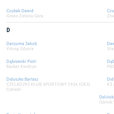
Czubak Dawid
Czu
Grono Zielona Góra
Zni
D
Danjuma Jakub
Daw
Viking Gdynia
Sta
Dąbrowski Piotr
Dąb
Basket Kwidzyn
PBG
Diduszko Bartosz
Did
CZELADZKI KLUB SPORTOWY 1924 (CKS)
KS 
Czeladź
Dolińsk
Górnik