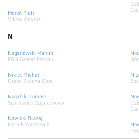
CZ
Cze
Moreń Piotr
Viking Gdynia
N
Naganowski Marcin
Neu
PBG Basket Poznań
Gór
Nikiel Michał
Niz
Grono Zielona Góra
Spó
Nogalski Tomasz
Now
Sportowiec Częstochowa
CZ
Cze
Nowicki Błażej
Górnik Wałbrzych
Now
PBG