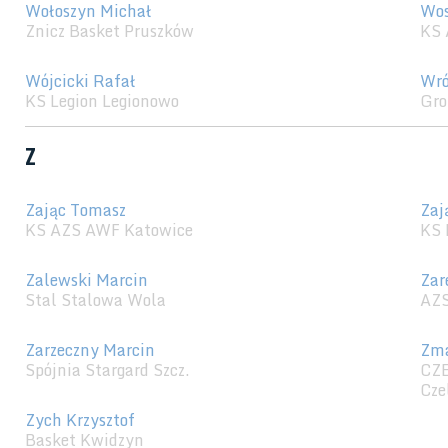
Wołoszyn Michał
Wos
Znicz Basket Pruszków
KS 
Wójcicki Rafał
Wró
KS Legion Legionowo
Gro
Z
Zając Tomasz
Zaj
KS AZS AWF Katowice
KS 
Zalewski Marcin
Zar
Stal Stalowa Wola
AZS
Zarzeczny Marcin
Zma
Spójnia Stargard Szcz.
CZ
Cze
Zych Krzysztof
Basket Kwidzyn