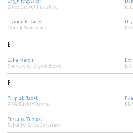
Dryja Krzysztof
Don
Znicz Basket Pruszków
KS 
Dymarski Jacek
Dry
Górnik Wałbrzych
KS 
E
Ecka Marcin
Exn
Sportowiec Częstochowa
KS 
F
Filipiak Jacek
Fli
PBG Basket Poznań
PBG
Fortuna Tomasz
Sokołów Znicz Jarosław