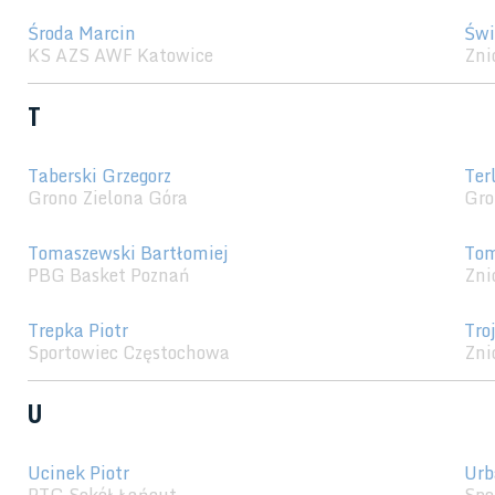
Środa Marcin
Świ
KS AZS AWF Katowice
Zni
T
Taberski Grzegorz
Ter
Grono Zielona Góra
Gro
Tomaszewski Bartłomiej
Tom
PBG Basket Poznań
Zni
Trepka Piotr
Tro
Sportowiec Częstochowa
Zni
U
Ucinek Piotr
Urb