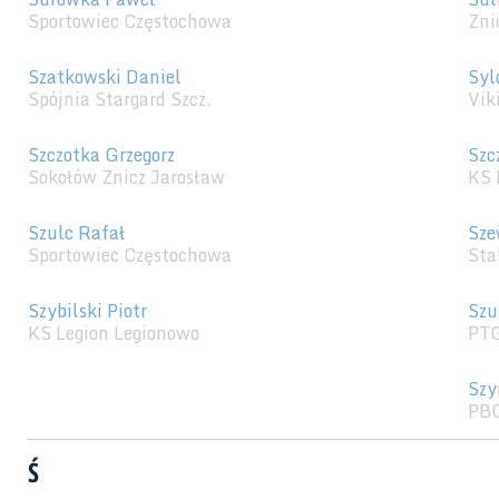
Sportowiec Częstochowa
Zni
Szatkowski Daniel
Syl
Spójnia Stargard Szcz.
Vik
Szczotka Grzegorz
Szc
Sokołów Znicz Jarosław
KS 
Szulc Rafał
Sze
Sportowiec Częstochowa
Sta
Szybilski Piotr
Szu
KS Legion Legionowo
PTG
Szy
PBG
Ś