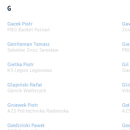
G
Gacek Piotr
Gaw
PBG Basket Poznań
Zni
Gentleman Tomasz
Gie
Sokołów Znicz Jarosław
PBG
Gietka Piotr
Gil
KS Legion Legionowo
Sia
Glapiński Rafał
Gli
Górnik Wałbrzych
Vik
Gniewek Piotr
Go
AZS Politechnika Radomska
AZS
Gołdziński Paweł
Gos