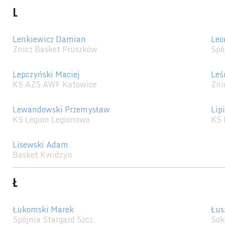
L
Lenkiewicz Damian
Leo
Znicz Basket Pruszków
Spó
Lepczyński Maciej
Leś
KS AZS AWF Katowice
Zni
Lewandowski Przemysław
Lip
KS Legion Legionowo
KS 
Lisewski Adam
Basket Kwidzyn
Ł
Łukomski Marek
Łus
Spójnia Stargard Szcz.
Sok