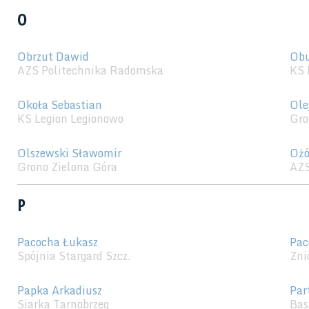
O
Obrzut Dawid
Obu
AZS Politechnika Radomska
KS 
Okoła Sebastian
Ole
KS Legion Legionowo
Gro
Olszewski Sławomir
Ożó
Grono Zielona Góra
AZS
P
Pacocha Łukasz
Pac
Spójnia Stargard Szcz.
Zni
Papka Arkadiusz
Par
Siarka Tarnobrzeg
Bas