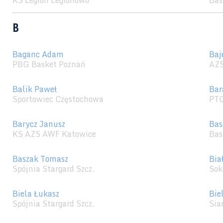
KS Legion Legionowo
Bas
B
Baganc Adam
Baj
PBG Basket Poznań
AZS
Balik Paweł
Bar
Sportowiec Częstochowa
PTG
Barycz Janusz
Bas
KS AZS AWF Katowice
Bas
Baszak Tomasz
Bia
Spójnia Stargard Szcz.
Sok
Biela Łukasz
Bie
Spójnia Stargard Szcz.
Sia