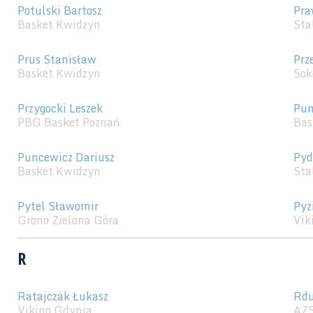
Potulski Bartosz
Pra
Basket Kwidzyn
Sta
Prus Stanisław
Prz
Basket Kwidzyn
Sok
Przygocki Leszek
Pun
PBG Basket Poznań
Bas
Puncewicz Dariusz
Pyd
Basket Kwidzyn
Sta
Pytel Sławomir
Pyz
Grono Zielona Góra
Vik
R
Ratajczak Łukasz
Rdu
Viking Gdynia
AZS