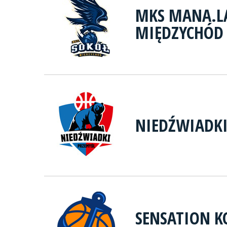
MKS MANA.L
MIĘDZYCHÓD
NIEDŹWIADKI
SENSATION K