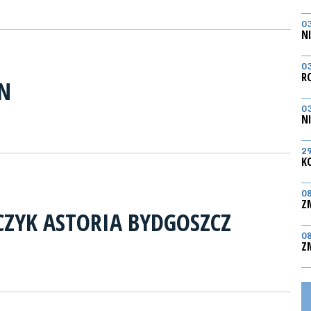
0
N
0
R
IN
0
N
2
K
0
Z
ZYK ASTORIA BYDGOSZCZ
0
Z