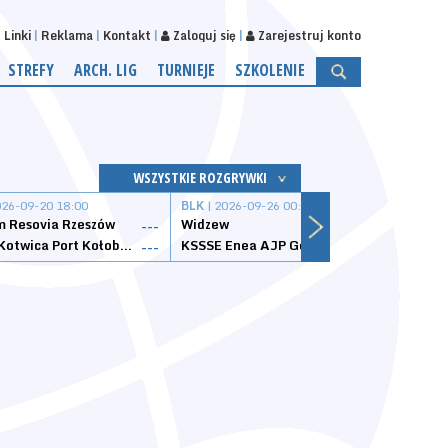
Linki
Reklama
Kontakt
Zaloguj się
Zarejestruj konto
STREFY
ARCH. LIG
TURNIEJE
SZKOLENIE
WSZYSTKIE ROZGRYWKI
026-09-20 18:00
BLK
| 2026-09-26 00:00
BLK
| 
 Resovia Rzeszów
Widzew
Wisła
---
---
Datzzy Kotwica Port Kołobrzeg
KSSSE Enea AJP Gorzów Wielkopolski
1KS Ś
---
---