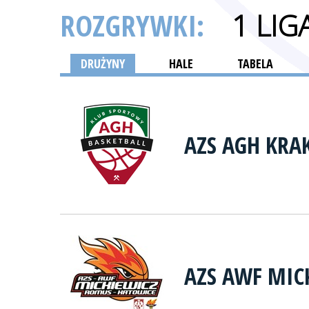
ROZGRYWKI:
1 LI
DRUŻYNY
HALE
TABELA
AZS AGH KR
AZS AWF MIC