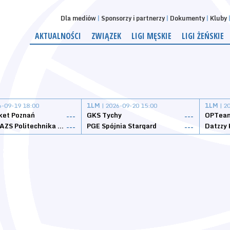
Dla mediów
Sponsorzy i partnerzy
Dokumenty
Kluby
AKTUALNOŚCI
ZWIĄZEK
LIGI MĘSKIE
LIGI ŻEŃSKIE
6-09-19 18:00
1LM
| 2026-09-20 15:00
1LM
| 2
ket Poznań
GKS Tychy
OPTeam
---
---
Weegree AZS Politechnika Opolska
PGE Spójnia Stargard
---
---