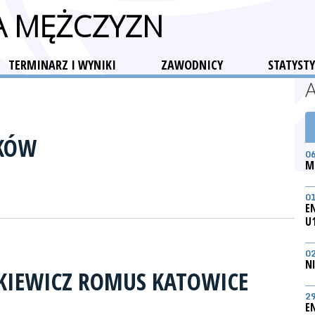
GA MĘŻCZYZN
TERMINARZ I WYNIKI
ZAWODNICY
STATYSTY
AKÓW
0
M
0
E
U
0
N
KIEWICZ ROMUS KATOWICE
2
E