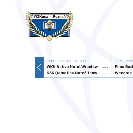
1LM
| 2026-09-18 18:00
1LM
| 202
WKK Active Hotel Wrocław
Enea Bas
---
KSK Qemetica Noteć Inowrocław
---