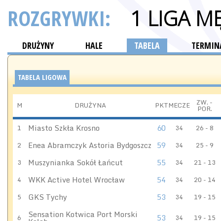
ROZGRYWKI:
1 LIGA M
DRUŻYNY
HALE
TABELA
TERMINA
TABELA LIGOWA
ZW. -
M
DRUŻYNA
PKT
MECZE
POR.
Miasto Szkła Krosno
60
1
34
26 - 8
Enea Abramczyk Astoria Bydgoszcz
59
2
34
25 - 9
Muszynianka Sokół Łańcut
55
3
34
21 - 13
WKK Active Hotel Wrocław
54
4
34
20 - 14
GKS Tychy
53
5
34
19 - 15
Sensation Kotwica Port Morski
53
6
34
19 - 15