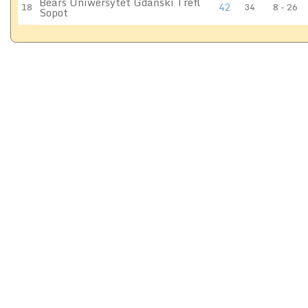
Bears Uniwersytet Gdański Trefl
42
18
34
8 - 26
Sopot