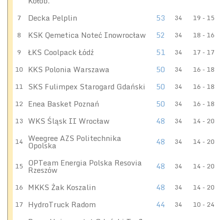
Kołob.
Decka Pelplin
53
7
34
19 - 15
KSK Qemetica Noteć Inowrocław
52
8
34
18 - 16
ŁKS Coolpack Łódź
51
9
34
17 - 17
KKS Polonia Warszawa
50
10
34
16 - 18
SKS Fulimpex Starogard Gdański
50
11
34
16 - 18
Enea Basket Poznań
50
12
34
16 - 18
WKS Śląsk II Wrocław
48
13
34
14 - 20
Weegree AZS Politechnika
48
14
34
14 - 20
Opolska
OPTeam Energia Polska Resovia
48
15
34
14 - 20
Rzeszów
MKKS Żak Koszalin
48
16
34
14 - 20
HydroTruck Radom
44
17
34
10 - 24