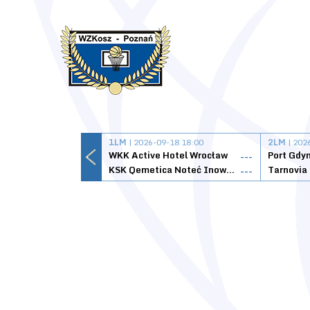
1LM
| 2026-09-18 18:00
2LM
| 202
WKK Active Hotel Wrocław
Port Gdy
---
KSK Qemetica Noteć Inowrocław
---