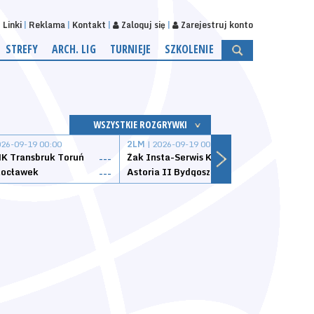
Linki
Reklama
Kontakt
Zaloguj się
Zarejestruj konto
STREFY
ARCH. LIG
TURNIEJE
SZKOLENIE
WSZYSTKIE ROZGRYWKI
026-09-19 00:00
2LM
| 2026-09-19 00:00
2LM
|
K Transbruk Toruń
Żak Insta-Serwis Koszalin
Energ
---
---
ocławek
Astoria II Bydgoszcz
Sklep
---
---