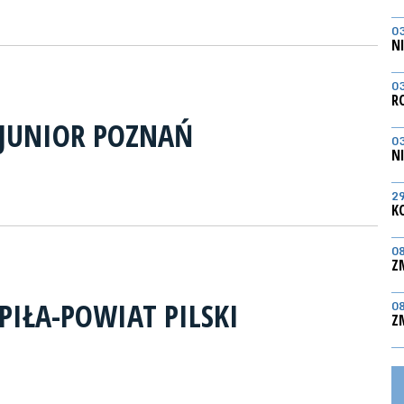
0
N
0
R
 JUNIOR POZNAŃ
0
N
2
K
0
Z
PIŁA-POWIAT PILSKI
0
Z