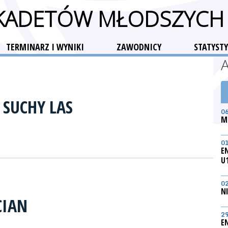
 KADETÓW MŁODSZYCH
TERMINARZ I WYNIKI
ZAWODNICY
STATYSTY
 SUCHY LAS
0
M
0
E
U
0
N
CIAN
2
E