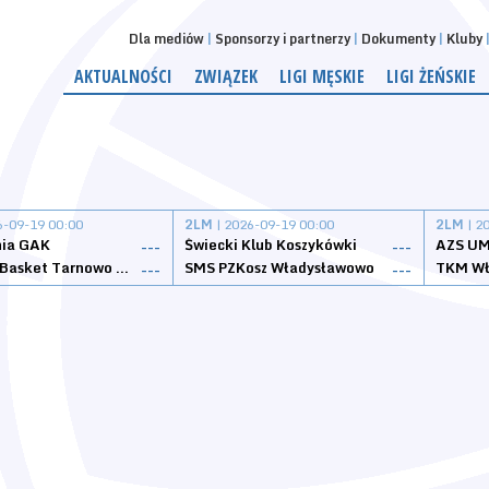
Dla mediów
Sponsorzy i partnerzy
Dokumenty
Kluby
AKTUALNOŚCI
ZWIĄZEK
LIGI MĘSKIE
LIGI ŻEŃSKIE
6-09-19 00:00
2LM
| 2026-09-19 00:00
2LM
| 2
nia GAK
Świecki Klub Koszykówki
AZS UM
---
---
Tarnovia Basket Tarnowo Podgórne
SMS PZKosz Władysławowo
TKM Wł
---
---