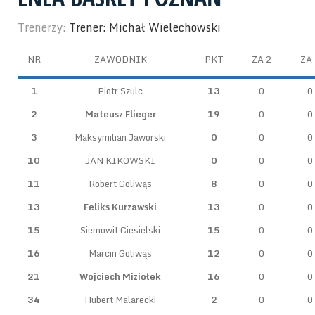
Trenerzy:
Trener: Michał Wielechowski
NR
ZAWODNIK
PKT
ZA 2
ZA 
1
Piotr Szulc
13
0
0
2
Mateusz Flieger
19
0
0
3
Maksymilian Jaworski
0
0
0
10
JAN KIKOWSKI
0
0
0
11
Robert Goliwąs
8
0
0
13
Feliks Kurzawski
13
0
0
15
Siemowit Ciesielski
15
0
0
16
Marcin Goliwąs
12
0
0
21
Wojciech Miziołek
16
0
0
34
Hubert Malarecki
2
0
0