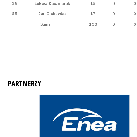
35
Łukasz Kaczmarek
15
0
0
55
Jan Cichowlas
17
0
0
Suma
130
0
0
PARTNERZY