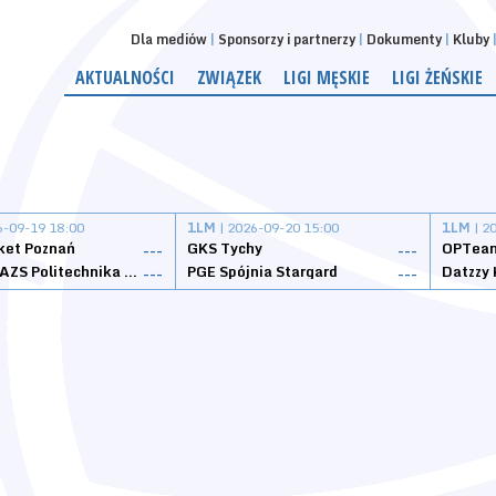
Dla mediów
Sponsorzy i partnerzy
Dokumenty
Kluby
AKTUALNOŚCI
ZWIĄZEK
LIGI MĘSKIE
LIGI ŻEŃSKIE
6-09-19 18:00
1LM
| 2026-09-20 15:00
1LM
| 2
ket Poznań
GKS Tychy
OPTeam
---
---
Weegree AZS Politechnika Opolska
PGE Spójnia Stargard
---
---