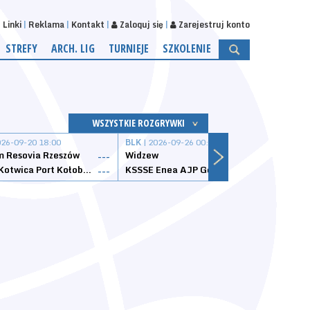
Linki
Reklama
Kontakt
Zaloguj się
Zarejestruj konto
STREFY
ARCH. LIG
TURNIEJE
SZKOLENIE
WSZYSTKIE ROZGRYWKI
026-09-20 18:00
BLK
| 2026-09-26 00:00
BLK
| 
 Resovia Rzeszów
Widzew
Wisła
---
---
Datzzy Kotwica Port Kołobrzeg
KSSSE Enea AJP Gorzów Wielkopolski
1KS Ś
---
---