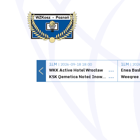
1LM
| 2026-09-18 18:00
1LM
| 202
WKK Active Hotel Wrocław
Enea Bas
---
KSK Qemetica Noteć Inowrocław
---