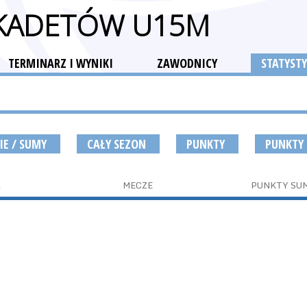
 KADETÓW U15M
TERMINARZ I WYNIKI
ZAWODNICY
STATYSTY
IE / SUMY
CAŁY SEZON
PUNKTY
PUNKTY
A
MECZE
PUNKTY SU