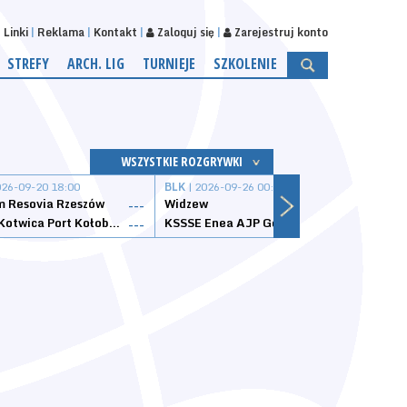
Linki
Reklama
Kontakt
Zaloguj się
Zarejestruj konto
STREFY
ARCH. LIG
TURNIEJE
SZKOLENIE
WSZYSTKIE ROZGRYWKI
026-09-20 18:00
BLK
| 2026-09-26 00:00
BLK
| 
 Resovia Rzeszów
Widzew
Wisła
---
---
Datzzy Kotwica Port Kołobrzeg
KSSSE Enea AJP Gorzów Wielkopolski
1KS Ś
---
---