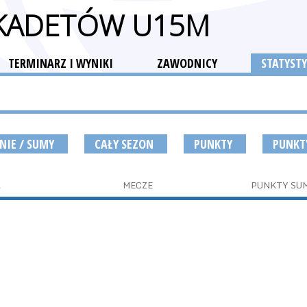
 KADETÓW U15M
TERMINARZ I WYNIKI
ZAWODNICY
STATYSTY
NIE / SUMY
CAŁY SEZON
PUNKTY
PUNKT
A
MECZE
PUNKTY SU