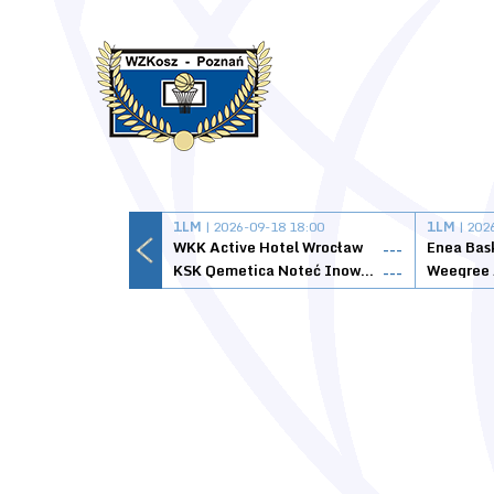
1LM
| 2026-09-18 18:00
1LM
| 202
WKK Active Hotel Wrocław
Enea Bas
---
KSK Qemetica Noteć Inowrocław
---