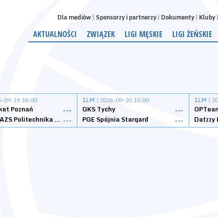
Dla mediów
Sponsorzy i partnerzy
Dokumenty
Kluby
AKTUALNOŚCI
ZWIĄZEK
LIGI MĘSKIE
LIGI ŻEŃSKIE
6-09-19 18:00
1LM
| 2026-09-20 15:00
1LM
| 2
ket Poznań
GKS Tychy
OPTeam
---
---
Weegree AZS Politechnika Opolska
PGE Spójnia Stargard
---
---