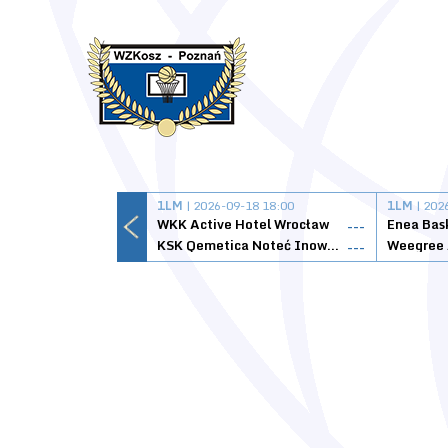
1LM
| 2026-09-18 18:00
1LM
| 202
WKK Active Hotel Wrocław
Enea Bas
---
KSK Qemetica Noteć Inowrocław
---