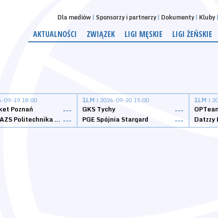
Dla mediów
Sponsorzy i partnerzy
Dokumenty
Kluby
AKTUALNOŚCI
ZWIĄZEK
LIGI MĘSKIE
LIGI ŻEŃSKIE
6-09-19 18:00
1LM
| 2026-09-20 15:00
1LM
| 2
ket Poznań
GKS Tychy
OPTeam
---
---
Weegree AZS Politechnika Opolska
PGE Spójnia Stargard
---
---