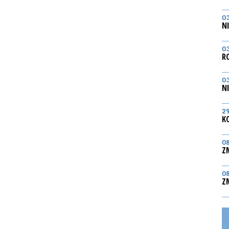
0
N
0
R
0
N
2
K
0
Z
0
Z