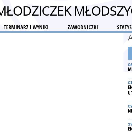
 MŁODZICZEK MŁODSZY
TERMINARZ I WYNIKI
ZAWODNICZKI
STATYS
0
M
0
E
U
0
N
2
E