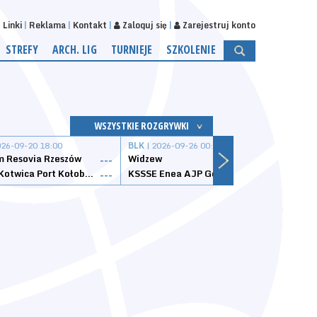
Linki
Reklama
Kontakt
Zaloguj się
Zarejestruj konto
STREFY
ARCH. LIG
TURNIEJE
SZKOLENIE
WSZYSTKIE ROZGRYWKI
026-09-20 18:00
BLK
| 2026-09-26 00:00
BLK
| 
 Resovia Rzeszów
Widzew
Wisła
---
---
Datzzy Kotwica Port Kołobrzeg
KSSSE Enea AJP Gorzów Wielkopolski
1KS Ś
---
---