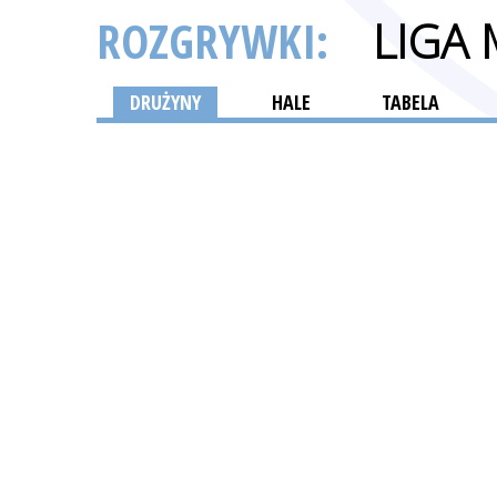
ROZGRYWKI:
LIGA
DRUŻYNY
HALE
TABELA