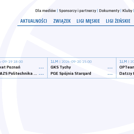
Dla mediów
Sponsorzy i partnerzy
Dokumenty
Kluby
AKTUALNOŚCI
ZWIĄZEK
LIGI MĘSKIE
LIGI ŻEŃSKIE
6-09-19 18:00
1LM
| 2026-09-20 15:00
1LM
| 2
ket Poznań
GKS Tychy
OPTeam
---
---
Weegree AZS Politechnika Opolska
PGE Spójnia Stargard
---
---