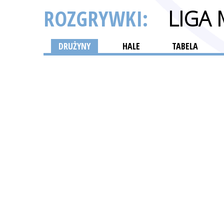
ROZGRYWKI:
LIGA
DRUŻYNY
HALE
TABELA