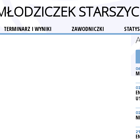
 MŁODZICZEK STARSZYC
TERMINARZ I WYNIKI
ZAWODNICZKI
STATYS
0
M
0
E
U
0
N
2
E