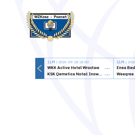
1LM
| 2026-09-18 18:00
1LM
| 202
WKK Active Hotel Wrocław
Enea Bas
---
KSK Qemetica Noteć Inowrocław
---