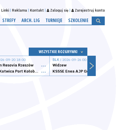
Linki
Reklama
Kontakt
Zaloguj się
Zarejestruj konto
STREFY
ARCH. LIG
TURNIEJE
SZKOLENIE
WSZYSTKIE ROZGRYWKI
026-09-20 18:00
BLK
| 2026-09-26 00:00
BLK
| 
 Resovia Rzeszów
Widzew
Wisła
---
---
Datzzy Kotwica Port Kołobrzeg
KSSSE Enea AJP Gorzów Wielkopolski
1KS Ś
---
---