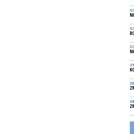
0
N
0
R
0
N
2
K
0
Z
0
Z