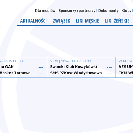
Dla mediów
Sponsorzy i partnerzy
Dokumenty
Kluby
AKTUALNOŚCI
ZWIĄZEK
LIGI MĘSKIE
LIGI ŻEŃSKIE
6-09-19 00:00
2LM
| 2026-09-19 00:00
2LM
| 2
nia GAK
Świecki Klub Koszykówki
AZS UM
---
---
Tarnovia Basket Tarnowo Podgórne
SMS PZKosz Władysławowo
TKM Wł
---
---