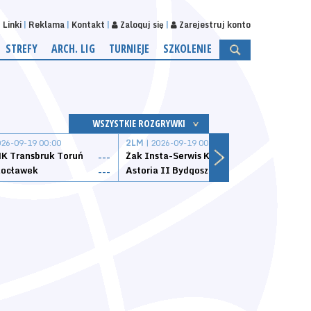
Linki
Reklama
Kontakt
Zaloguj się
Zarejestruj konto
STREFY
ARCH. LIG
TURNIEJE
SZKOLENIE
WSZYSTKIE ROZGRYWKI
026-09-19 00:00
2LM
| 2026-09-19 00:00
2LM
|
K Transbruk Toruń
Żak Insta-Serwis Koszalin
Energ
---
---
ocławek
Astoria II Bydgoszcz
Sklep
---
---