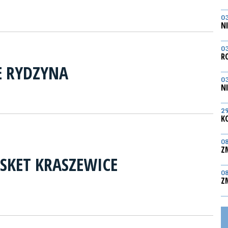
0
N
0
R
E RYDZYNA
0
N
2
K
0
Z
ASKET KRASZEWICE
0
Z