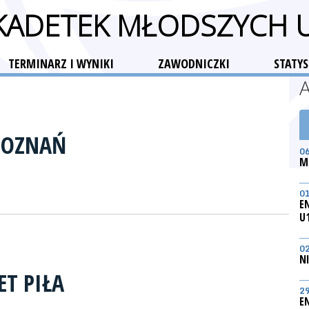
 KADETEK MŁODSZYCH 
TERMINARZ I WYNIKI
ZAWODNICZKI
STATYS
POZNAŃ
0
M
0
E
U
0
N
ET PIŁA
2
E