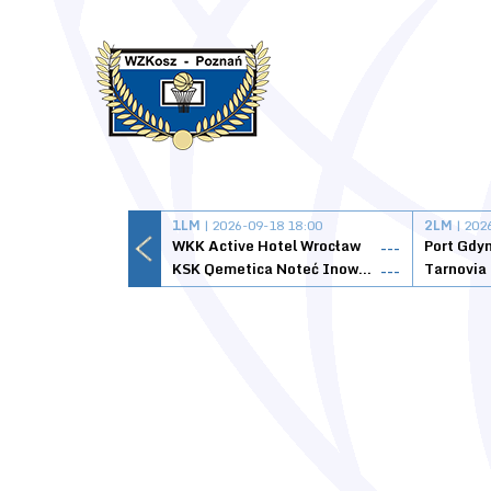
1LM
| 2026-09-18 18:00
2LM
| 202
WKK Active Hotel Wrocław
Port Gdy
---
KSK Qemetica Noteć Inowrocław
---