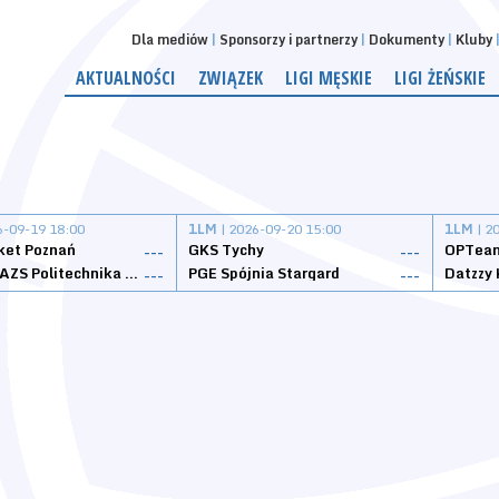
Dla mediów
Sponsorzy i partnerzy
Dokumenty
Kluby
AKTUALNOŚCI
ZWIĄZEK
LIGI MĘSKIE
LIGI ŻEŃSKIE
6-09-19 18:00
1LM
| 2026-09-20 15:00
1LM
| 2
ket Poznań
GKS Tychy
OPTeam
---
---
Weegree AZS Politechnika Opolska
PGE Spójnia Stargard
---
---