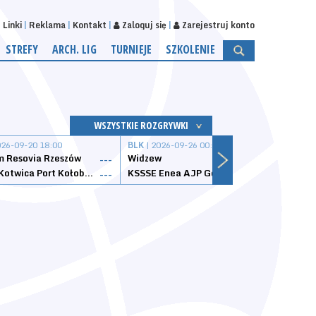
Linki
Reklama
Kontakt
Zaloguj się
Zarejestruj konto
STREFY
ARCH. LIG
TURNIEJE
SZKOLENIE
WSZYSTKIE ROZGRYWKI
026-09-20 18:00
BLK
| 2026-09-26 00:00
BLK
| 
 Resovia Rzeszów
Widzew
Wisła
---
---
Datzzy Kotwica Port Kołobrzeg
KSSSE Enea AJP Gorzów Wielkopolski
1KS Ś
---
---