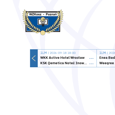
1LM
| 2026-09-18 18:00
1LM
| 202
WKK Active Hotel Wrocław
Enea Bas
---
KSK Qemetica Noteć Inowrocław
---