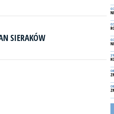
0
N
0
R
AN SIERAKÓW
0
N
2
K
0
Z
0
Z