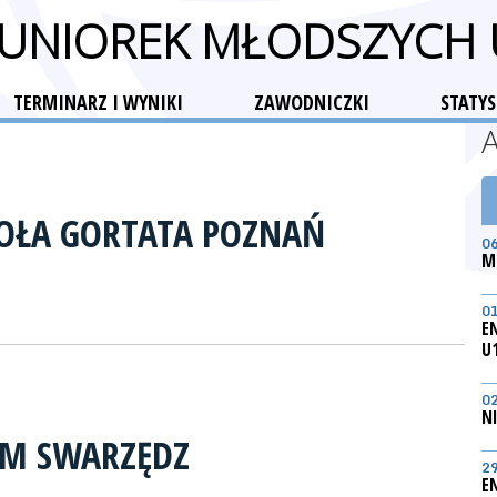
 JUNIOREK MŁODSZYCH
TERMINARZ I WYNIKI
ZAWODNICZKI
STATYS
KOŁA GORTATA POZNAŃ
0
M
0
E
U
0
N
RM SWARZĘDZ
2
E