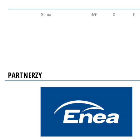
Suma
69
0
0
PARTNERZY