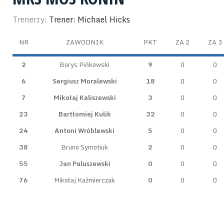
Trenerzy:
Trener: Michael Hicks
NR
ZAWODNIK
PKT
ZA 2
ZA 3
2
Borys Pińkowski
9
0
0
6
Sergiusz Moralewski
18
0
0
7
Mikołaj Kaliszewski
3
0
0
23
Bartłomiej Kulik
32
0
0
24
Antoni Wróblewski
5
0
0
38
Bruno Symotiuk
2
0
0
55
Jan Paluszewski
0
0
0
76
Mikołaj Kaźmierczak
0
0
0