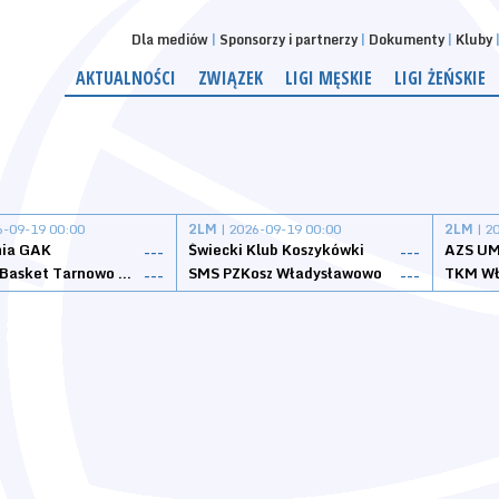
Dla mediów
Sponsorzy i partnerzy
Dokumenty
Kluby
AKTUALNOŚCI
ZWIĄZEK
LIGI MĘSKIE
LIGI ŻEŃSKIE
6-09-19 00:00
2LM
| 2026-09-19 00:00
2LM
| 2
nia GAK
Świecki Klub Koszykówki
AZS UM
---
---
Tarnovia Basket Tarnowo Podgórne
SMS PZKosz Władysławowo
TKM Wł
---
---