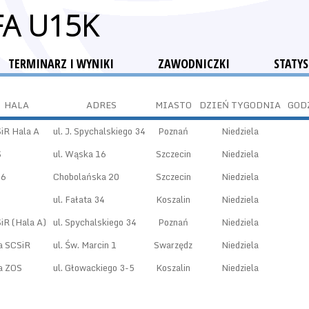
FA U15K
TERMINARZ I WYNIKI
ZAWODNICZKI
STATYS
HALA
ADRES
MIASTO
DZIEŃ TYGODNIA
GOD
iR Hala A
ul. J. Spychalskiego 34
Poznań
Niedziela
S
ul. Wąska 16
Szczecin
Niedziela
16
Chobolańska 20
Szczecin
Niedziela
S
ul. Fałata 34
Koszalin
Niedziela
iR (Hala A)
ul. Spychalskiego 34
Poznań
Niedziela
a SCSiR
ul. Św. Marcin 1
Swarzędz
Niedziela
a ZOS
ul. Głowackiego 3-5
Koszalin
Niedziela