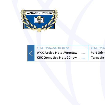
1LM
| 2026-09-18 18:00
2LM
| 202
WKK Active Hotel Wrocław
Port Gdy
---
KSK Qemetica Noteć Inowrocław
---