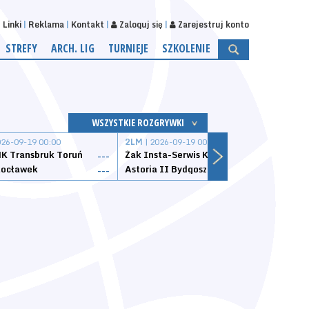
Linki
Reklama
Kontakt
Zaloguj się
Zarejestruj konto
STREFY
ARCH. LIG
TURNIEJE
SZKOLENIE
WSZYSTKIE ROZGRYWKI
026-09-19 00:00
2LM
| 2026-09-19 00:00
2LM
|
K Transbruk Toruń
Żak Insta-Serwis Koszalin
Energ
---
---
ocławek
Astoria II Bydgoszcz
Sklep
---
---