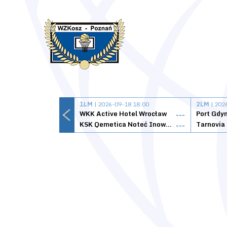
1LM
| 2026-09-18 18:00
2LM
| 202
WKK Active Hotel Wrocław
Port Gdy
---
KSK Qemetica Noteć Inowrocław
---