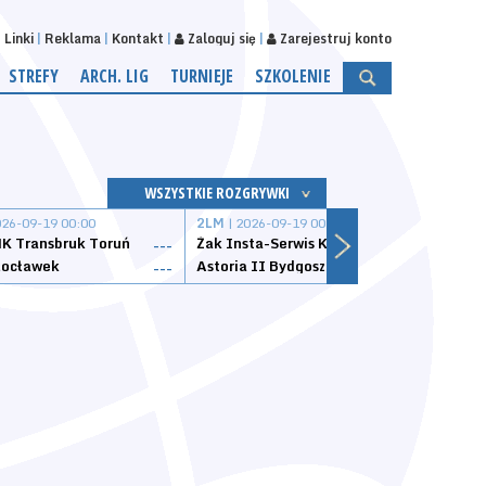
Linki
Reklama
Kontakt
Zaloguj się
Zarejestruj konto
STREFY
ARCH. LIG
TURNIEJE
SZKOLENIE
WSZYSTKIE ROZGRYWKI
026-09-19 00:00
2LM
| 2026-09-19 00:00
2LM
|
K Transbruk Toruń
Żak Insta-Serwis Koszalin
Energ
---
---
ocławek
Astoria II Bydgoszcz
Sklep
---
---