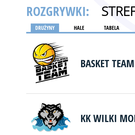
ROZGRYWKI:
STRE
DRUŻYNY
HALE
TABELA
BASKET TEAM
KK WILKI MO