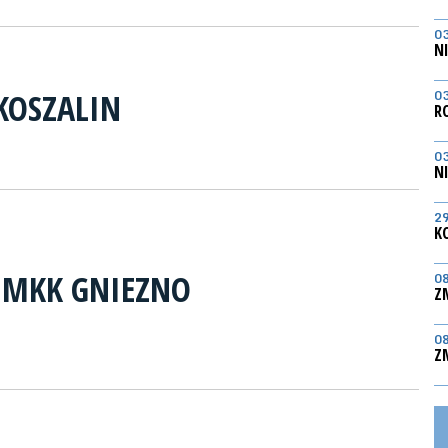
0
N
KOSZALIN
0
R
0
N
2
K
I MKK GNIEZNO
0
Z
0
Z