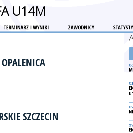
FA U14M
TERMINARZ I WYNIKI
ZAWODNICY
STATYSTY
 OPALENICA
0
M
0
E
U
0
N
RSKIE SZCZECIN
2
E