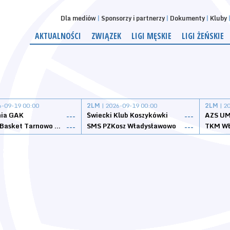
Dla mediów
Sponsorzy i partnerzy
Dokumenty
Kluby
AKTUALNOŚCI
ZWIĄZEK
LIGI MĘSKIE
LIGI ŻEŃSKIE
6-09-19 00:00
2LM
| 2026-09-19 00:00
2LM
| 2
nia GAK
Świecki Klub Koszykówki
AZS UM
---
---
Tarnovia Basket Tarnowo Podgórne
SMS PZKosz Władysławowo
TKM Wł
---
---