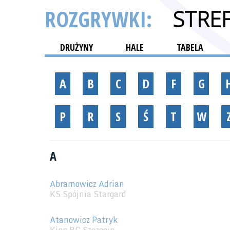
ROZGRYWKI:
STRE
DRUŻYNY
HALE
TABELA
A
B
C
D
F
G
P
R
S
Ś
T
W
A
Abramowicz Adrian
KS Spójnia Stargard
Atanowicz Patryk