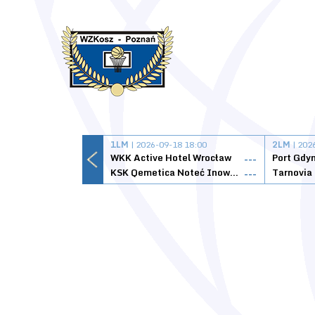
1LM
| 2026-09-18 18:00
2LM
| 202
WKK Active Hotel Wrocław
Port Gdy
---
KSK Qemetica Noteć Inowrocław
---