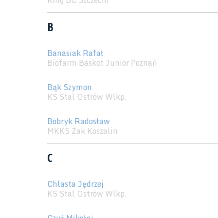
King BC Szczecin
B
Banasiak Rafał
Biofarm Basket Junior Poznań
Bąk Szymon
KS Stal Ostrów Wlkp.
Bobryk Radosław
MKKS Żak Koszalin
C
Chlasta Jędrzej
KS Stal Ostrów Wlkp.