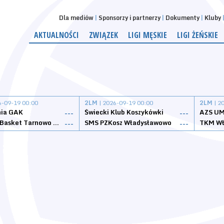
Dla mediów
Sponsorzy i partnerzy
Dokumenty
Kluby
AKTUALNOŚCI
ZWIĄZEK
LIGI MĘSKIE
LIGI ŻEŃSKIE
6-09-19 00:00
2LM
| 2026-09-19 00:00
2LM
| 2
nia GAK
Świecki Klub Koszykówki
AZS UM
---
---
Tarnovia Basket Tarnowo Podgórne
SMS PZKosz Władysławowo
TKM Wł
---
---