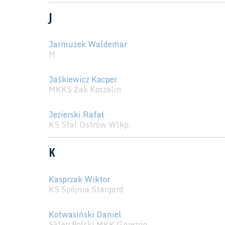
J
Jarmużek Waldemar
M
Jaśkiewicz Kacper
MKKS Żak Koszalin
Jezierski Rafał
KS Stal Ostrów Wlkp.
K
Kasprzak Wiktor
KS Spójnia Stargard
Kotwasiński Daniel
Sklep Polski MKK Gniezno