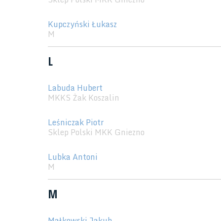
Kupczyński Łukasz
M
L
Labuda Hubert
MKKS Żak Koszalin
Leśniczak Piotr
Sklep Polski MKK Gniezno
Lubka Antoni
M
M
Małkowski Jakub