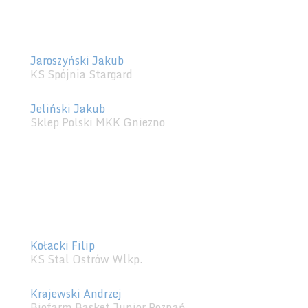
Jaroszyński Jakub
KS Spójnia Stargard
Jeliński Jakub
Sklep Polski MKK Gniezno
Kołacki Filip
KS Stal Ostrów Wlkp.
Krajewski Andrzej
Biofarm Basket Junior Poznań