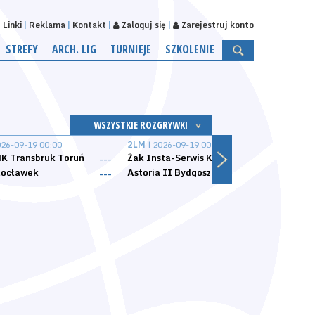
Linki
Reklama
Kontakt
Zaloguj się
Zarejestruj konto
STREFY
ARCH. LIG
TURNIEJE
SZKOLENIE
WSZYSTKIE ROZGRYWKI
026-09-19 00:00
2LM
| 2026-09-19 00:00
2LM
|
K Transbruk Toruń
Żak Insta-Serwis Koszalin
Energ
---
---
ocławek
Astoria II Bydgoszcz
Sklep
---
---