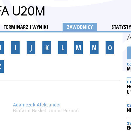
FA U20M
TERMINARZ I WYNIKI
ZAWODNICY
STATYSTY
H
I
J
K
L
M
N
O
Z
0
M
0
E
U
Adamczak Aleksander
0
Biofarm Basket Junior Poznań
N
2
E