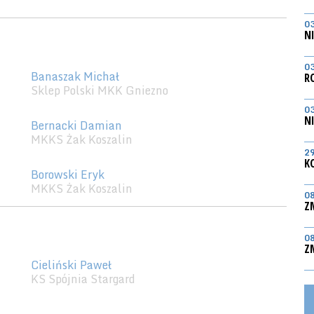
0
N
0
Banaszak Michał
R
Sklep Polski MKK Gniezno
0
N
Bernacki Damian
MKKS Żak Koszalin
2
K
Borowski Eryk
MKKS Żak Koszalin
0
Z
0
Z
Cieliński Paweł
KS Spójnia Stargard