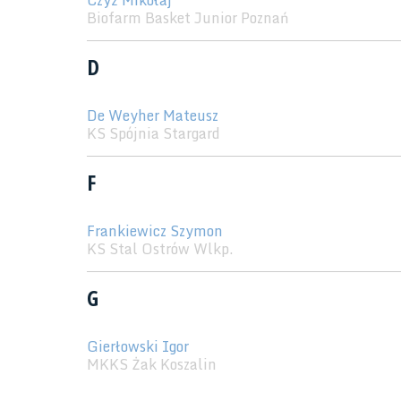
Czyż Mikołaj
Biofarm Basket Junior Poznań
D
De Weyher Mateusz
KS Spójnia Stargard
F
Frankiewicz Szymon
KS Stal Ostrów Wlkp.
G
Gierłowski Igor
MKKS Żak Koszalin