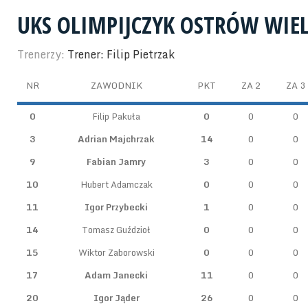
UKS OLIMPIJCZYK OSTRÓW WIE
Trenerzy:
Trener: Filip Pietrzak
NR
ZAWODNIK
PKT
ZA 2
ZA 3
0
Filip Pakuła
0
0
0
3
Adrian Majchrzak
14
0
0
9
Fabian Jamry
3
0
0
10
Hubert Adamczak
0
0
0
11
Igor Przybecki
1
0
0
14
Tomasz Guździoł
0
0
0
15
Wiktor Zaborowski
0
0
0
17
Adam Janecki
11
0
0
20
Igor Jąder
26
0
0