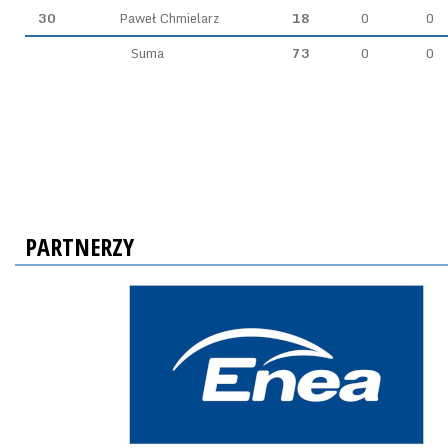
30
Paweł Chmielarz
18
0
0
Suma
73
0
0
PARTNERZY