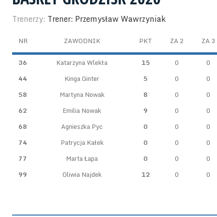
Trenerzy:
Trener: Przemysław Wawrzyniak
NR
ZAWODNIK
PKT
ZA 2
ZA 3
36
Katarzyna Wlekła
15
0
0
44
Kinga Ginter
5
0
0
58
Martyna Nowak
8
0
0
62
Emilia Nowak
9
0
0
68
Agnieszka Pyc
0
0
0
74
Patrycja Kałek
0
0
0
77
Marta Łapa
0
0
0
99
Oliwia Najdek
12
0
0