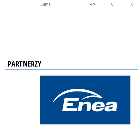
Suma
49
0
0
PARTNERZY