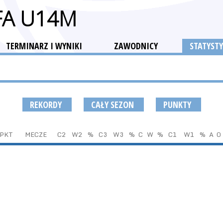
FA U14M
TERMINARZ I WYNIKI
ZAWODNICY
STATYSTY
REKORDY
CAŁY SEZON
PUNKTY
PKT
MECZE
C2
W2
%
C3
W3
%
C
W
%
C1
W1
%
A
O