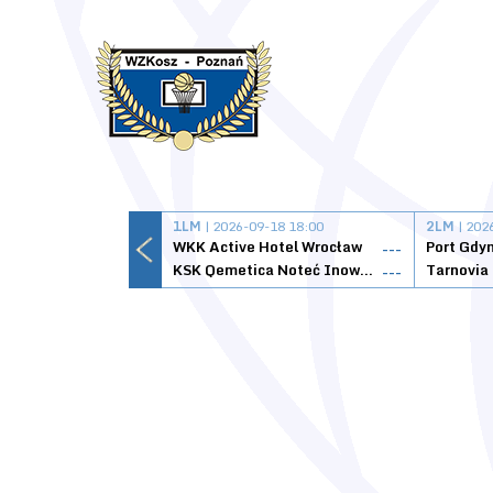
1LM
| 2026-09-18 18:00
2LM
| 202
WKK Active Hotel Wrocław
Port Gdy
---
KSK Qemetica Noteć Inowrocław
---