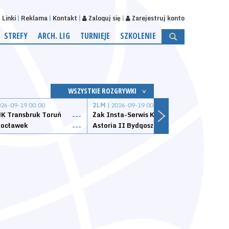
Linki
Reklama
Kontakt
Zaloguj się
Zarejestruj konto
STREFY
ARCH. LIG
TURNIEJE
SZKOLENIE
WSZYSTKIE ROZGRYWKI
026-09-19 00:00
2LM
| 2026-09-19 00:00
2LM
|
K Transbruk Toruń
Żak Insta-Serwis Koszalin
Energ
---
---
ocławek
Astoria II Bydgoszcz
Sklep
---
---