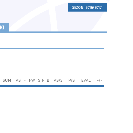
SEZON: 2016/2017
KI
SUM
AS
F
FW
S
P
B
AS/S
P/S
EVAL
+/-