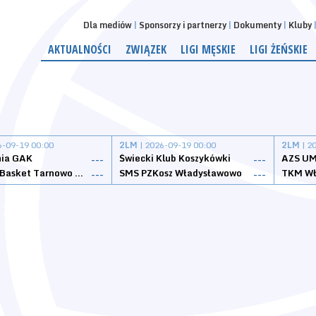
Dla mediów
Sponsorzy i partnerzy
Dokumenty
Kluby
AKTUALNOŚCI
ZWIĄZEK
LIGI MĘSKIE
LIGI ŻEŃSKIE
6-09-19 00:00
2LM
| 2026-09-19 00:00
2LM
| 2
nia GAK
Świecki Klub Koszykówki
AZS UM
---
---
Tarnovia Basket Tarnowo Podgórne
SMS PZKosz Władysławowo
TKM Wł
---
---