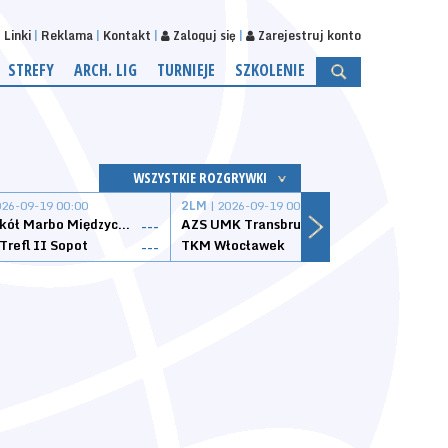
Linki
Reklama
Kontakt
Zaloguj się
Zarejestruj konto
STREFY
ARCH. LIG
TURNIEJE
SZKOLENIE
WSZYSTKIE ROZGRYWKI
026-09-19 00:00
2LM
| 2026-09-19 00:00
2LM
|
MKS Sokół Marbo Międzychód
AZS UMK Transbruk Toruń
Żak I
---
---
Trefl II Sopot
TKM Włocławek
Astor
---
---