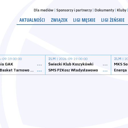
Dla mediów
Sponsorzy i partnerzy
Dokumenty
Kluby
AKTUALNOŚCI
ZWIĄZEK
LIGI MĘSKIE
LIGI ŻEŃSKIE
6-09-19 00:00
2LM
| 2026-09-19 00:00
2LM
| 2
nia GAK
Świecki Klub Koszykówki
---
---
Tarnovia Basket Tarnowo Podgórne
SMS PZKosz Władysławowo
Energa 
---
---