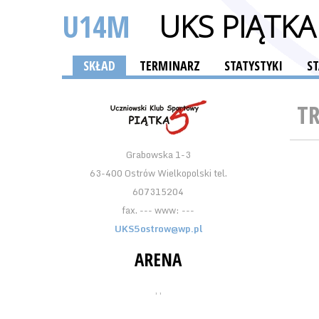
U14M
UKS PIĄTKA
SKŁAD
TERMINARZ
STATYSTYKI
S
T
Grabowska 1-3
63-400 Ostrów Wielkopolski tel.
607315204
fax. --- www: ---
UKS5ostrow@wp.pl
ARENA
, ,