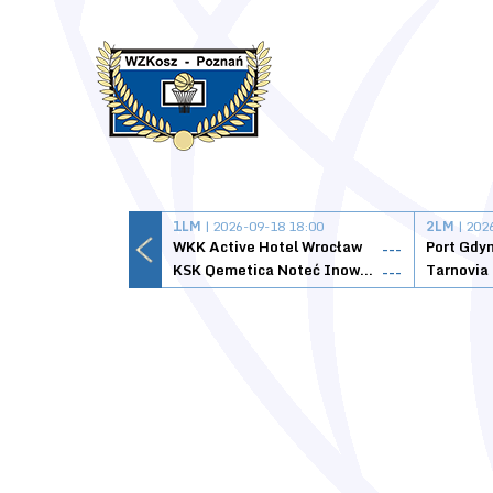
1LM
| 2026-09-18 18:00
2LM
| 202
WKK Active Hotel Wrocław
Port Gdy
---
KSK Qemetica Noteć Inowrocław
---