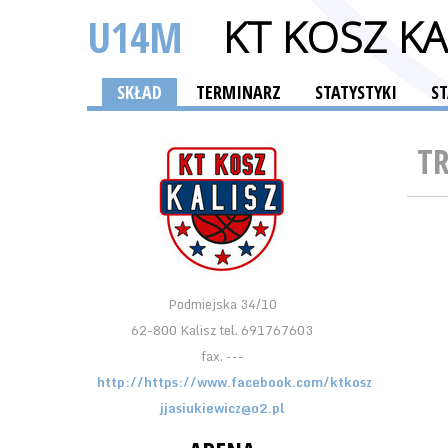
U14M
KT KOSZ KA
SKŁAD
TERMINARZ
STATYSTYKI
S
T
Podmiejska 34/10
62-800 Kalisz tel. 691767603
fax. ---
http://https://www.facebook.com/ktkosz
jjasiukiewicz@o2.pl