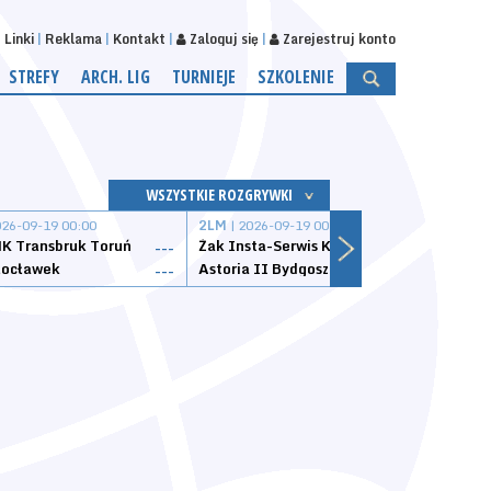
Linki
Reklama
Kontakt
Zaloguj się
Zarejestruj konto
STREFY
ARCH. LIG
TURNIEJE
SZKOLENIE
WSZYSTKIE ROZGRYWKI
026-09-19 00:00
2LM
| 2026-09-19 00:00
2LM
|
K Transbruk Toruń
Żak Insta-Serwis Koszalin
Energ
---
---
ocławek
Astoria II Bydgoszcz
Sklep
---
---