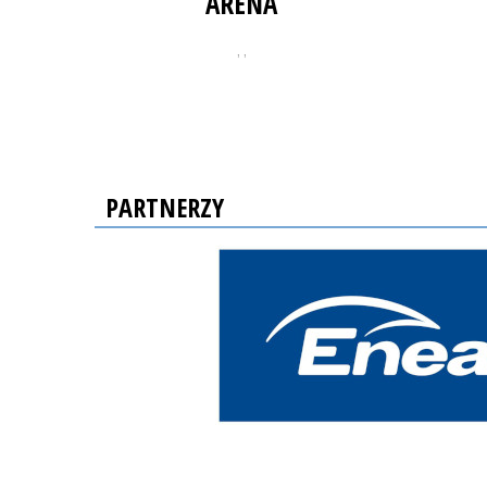
ARENA
, ,
PARTNERZY