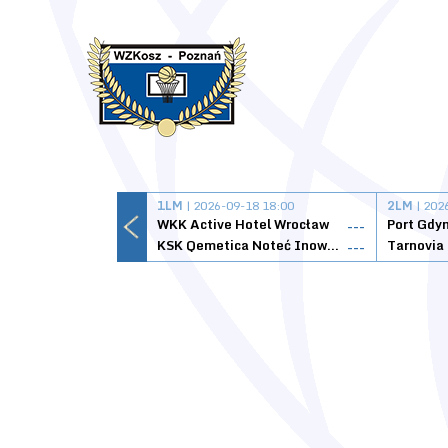
1LM
| 2026-09-18 18:00
2LM
| 202
WKK Active Hotel Wrocław
Port Gdy
---
KSK Qemetica Noteć Inowrocław
---