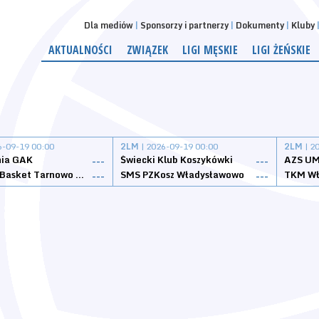
Dla mediów
Sponsorzy i partnerzy
Dokumenty
Kluby
AKTUALNOŚCI
ZWIĄZEK
LIGI MĘSKIE
LIGI ŻEŃSKIE
6-09-19 00:00
2LM
| 2026-09-19 00:00
2LM
| 2
nia GAK
Świecki Klub Koszykówki
AZS UM
---
---
Tarnovia Basket Tarnowo Podgórne
SMS PZKosz Władysławowo
TKM Wł
---
---