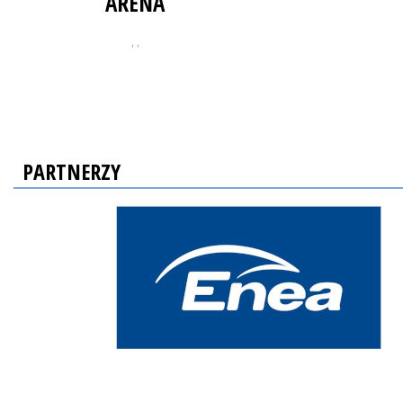
ARENA
, ,
PARTNERZY