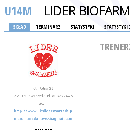
U14M
LIDER BIOFAR
SKŁAD
TERMINARZ
STATYSTYKI
STATYSTYK
TRENER
ul. Polna 21
62-020 Swarzędz tel. 603297446
fax. ---
http://www.uksliderswarzedz.pl
marcin.madanowski@gmail.com