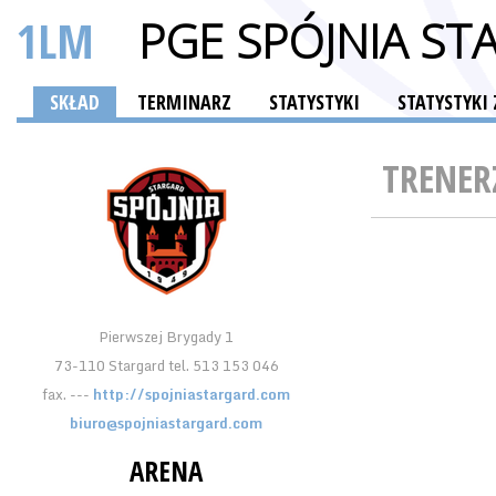
1LM
PGE SPÓJNIA ST
SKŁAD
TERMINARZ
STATYSTYKI
STATYSTYK
TRENER
Pierwszej Brygady 1
73-110 Stargard tel. 513 153 046
fax. ---
http://spojniastargard.com
biuro@spojniastargard.com
ARENA