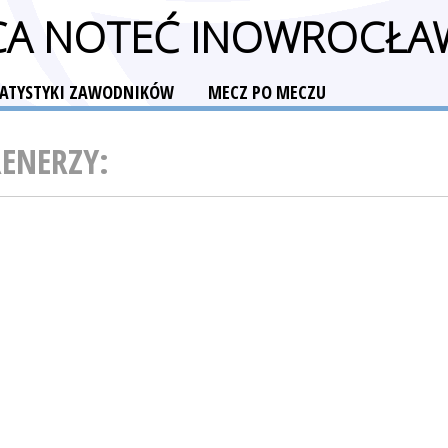
CA NOTEĆ INOWROCŁA
TATYSTYKI ZAWODNIKÓW
MECZ PO MECZU
RENERZY: