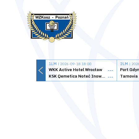
1LM
| 2026-09-18 18:00
2LM
| 202
WKK Active Hotel Wrocław
Port Gdy
---
KSK Qemetica Noteć Inowrocław
---