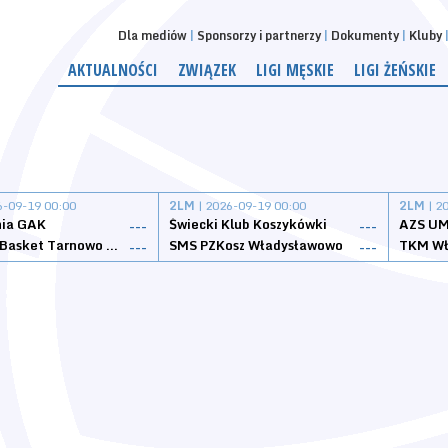
Dla mediów
Sponsorzy i partnerzy
Dokumenty
Kluby
AKTUALNOŚCI
ZWIĄZEK
LIGI MĘSKIE
LIGI ŻEŃSKIE
6-09-19 00:00
2LM
| 2026-09-19 00:00
2LM
| 2
nia GAK
Świecki Klub Koszykówki
AZS UM
---
---
Tarnovia Basket Tarnowo Podgórne
SMS PZKosz Władysławowo
TKM Wł
---
---