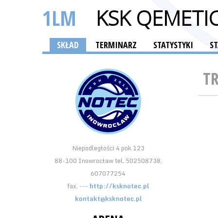
1LM
KSK QEMETI
SKŁAD
TERMINARZ
STATYSTYKI
S
T
Niepodległości 4 pok 123
88-100 Inowrocław tel. 502508738,
607077254
fax. ---
http://ksknotec.pl
kontakt@ksknotec.pl