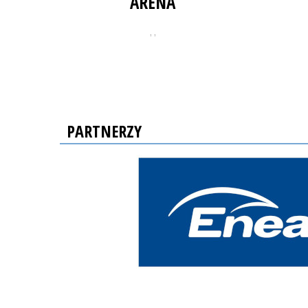
ARENA
, ,
PARTNERZY