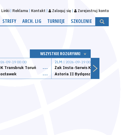
Linki
Reklama
Kontakt
Zaloguj się
Zarejestruj konto
STREFY
ARCH. LIG
TURNIEJE
SZKOLENIE
WSZYSTKIE ROZGRYWKI
026-09-19 00:00
2LM
| 2026-09-19 00:00
2LM
|
K Transbruk Toruń
Żak Insta-Serwis Koszalin
Energ
---
---
ocławek
Astoria II Bydgoszcz
Sklep
---
---