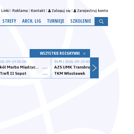
Linki
Reklama
Kontakt
Zaloguj się
Zarejestruj konto
STREFY
ARCH. LIG
TURNIEJE
SZKOLENIE
WSZYSTKIE ROZGRYWKI
026-09-19 00:00
2LM
| 2026-09-19 00:00
2LM
|
MKS Sokół Marbo Międzychód
AZS UMK Transbruk Toruń
Żak I
---
---
Trefl II Sopot
TKM Włocławek
Astor
---
---