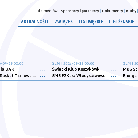
Dla mediów
Sponsorzy i partnerzy
Dokumenty
Kluby
AKTUALNOŚCI
ZWIĄZEK
LIGI MĘSKIE
LIGI ŻEŃSKIE
6-09-19 00:00
2LM
| 2026-09-19 00:00
2LM
| 2
nia GAK
Świecki Klub Koszykówki
---
---
Tarnovia Basket Tarnowo Podgórne
SMS PZKosz Władysławowo
Energa 
---
---