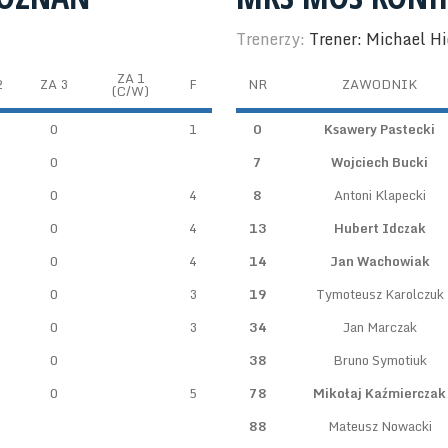
Trenerzy:
Trener: Michael Hi
ZA 1
2
ZA 3
F
NR
ZAWODNIK
(C/W)
0
1
0
Ksawery Pastecki
0
7
Wojciech Bucki
0
4
8
Antoni Klapecki
0
4
13
Hubert Idczak
0
4
14
Jan Wachowiak
0
3
19
Tymoteusz Karolczuk
0
3
34
Jan Marczak
0
38
Bruno Symotiuk
0
5
78
Mikołaj Kaźmierczak
88
Mateusz Nowacki