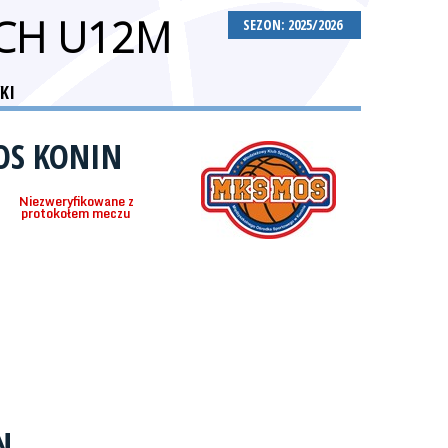
CH U12M
SEZON: 2025/2026
KI
OS KONIN
Niezweryfikowane z
protokołem meczu
N