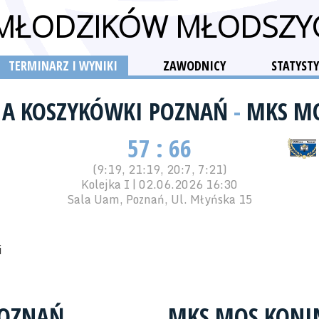
 MŁODZIKÓW MŁODSZY
TERMINARZ I WYNIKI
ZAWODNICY
STATYSTY
A KOSZYKÓWKI POZNAŃ
-
MKS M
57 : 66
(9:19, 21:19, 20:7, 7:21)
Kolejka I | 02.06.2026 16:30
Sala Uam, Poznań, Ul. Młyńska 15
i
POZNAŃ
MKS MOS KONI