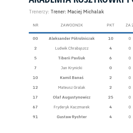
Trenerzy:
Trener: Maciej Michalak
NR
ZAWODNIK
PKT
ZA 
00
Aleksander Półrolniczak
10
0
2
Ludwik Chrabąszcz
4
0
5
Tiberii Pavliuk
6
0
7
Jan Krynicki
0
0
10
Kamil Banaś
2
0
12
Mateusz Gralak
2
0
17
Olaf Augustynowicz
25
0
67
Fryderyk Kaczmarek
4
0
91
Gustaw Rychter
4
0