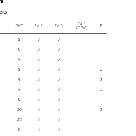
cks
ZA 1
PKT
ZA 2
ZA 3
F
(C/W)
2
0
0
0
0
0
4
0
0
2
0
0
1
9
0
0
3
4
0
0
1
0
0
0
20
0
0
3
23
0
0
0
0
0