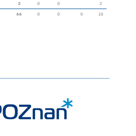
2
0
0
2
66
0
0
0
10