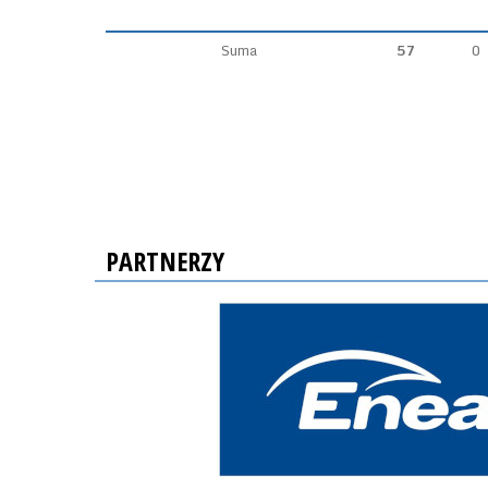
Suma
57
0
PARTNERZY