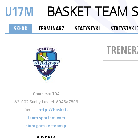
U17M
BASKET TEAM 
SKŁAD
TERMINARZ
STATYSTYKI
STATYSTYK
TRENER
Obornicka 104
62-002 Suchy Las tel. 604567809
fax. ---
http://basket-
team.sportbm.com
biuro@basketteam.pl