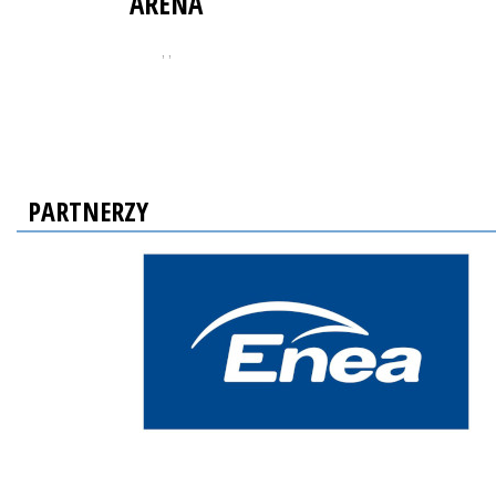
ARENA
, ,
PARTNERZY