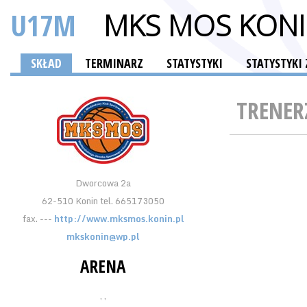
U17M
MKS MOS KON
SKŁAD
TERMINARZ
STATYSTYKI
STATYSTYK
TRENER
Dworcowa 2a
62-510 Konin tel. 665173050
fax. ---
http://www.mksmos.konin.pl
mkskonin@wp.pl
ARENA
, ,