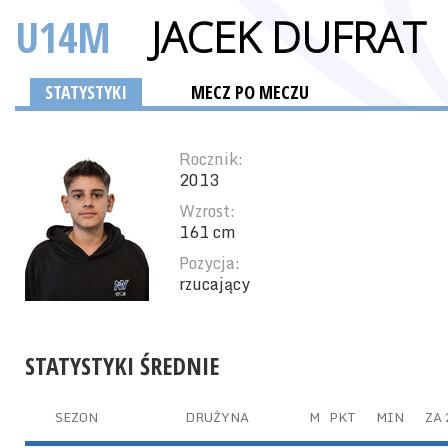
U14M
JACEK DUFRAT
STATYSTYKI
MECZ PO MECZU
Rocznik:
2013
Wzrost:
161 cm
Pozycja:
rzucający
STATYSTYKI ŚREDNIE
SEZON
DRUŻYNA
M
PKT
MIN
ZA 