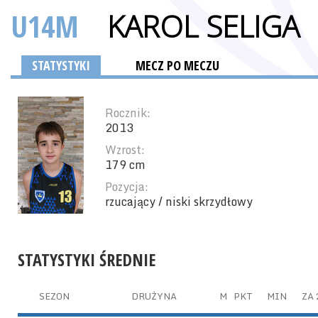
U14M
KAROL SELIGA
STATYSTYKI
MECZ PO MECZU
Rocznik:
2013
Wzrost:
179 cm
Pozycja:
rzucający / niski skrzydłowy
STATYSTYKI ŚREDNIE
SEZON
DRUŻYNA
M
PKT
MIN
ZA 