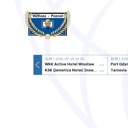
1LM
| 2026-09-18 18:00
2LM
| 202
WKK Active Hotel Wrocław
Port Gdy
---
KSK Qemetica Noteć Inowrocław
---