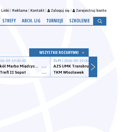
Linki
Reklama
Kontakt
Zaloguj się
Zarejestruj konto
STREFY
ARCH. LIG
TURNIEJE
SZKOLENIE
WSZYSTKIE ROZGRYWKI
026-09-19 00:00
2LM
| 2026-09-19 00:00
2LM
|
MKS Sokół Marbo Międzychód
AZS UMK Transbruk Toruń
Żak I
---
---
Trefl II Sopot
TKM Włocławek
Astor
---
---