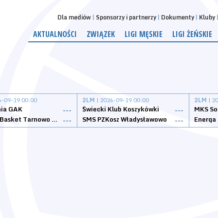
Dla mediów
Sponsorzy i partnerzy
Dokumenty
Kluby
AKTUALNOŚCI
ZWIĄZEK
LIGI MĘSKIE
LIGI ŻEŃSKIE
6-09-19 00:00
2LM
| 2026-09-19 00:00
2LM
| 2
nia GAK
Świecki Klub Koszykówki
---
---
Tarnovia Basket Tarnowo Podgórne
SMS PZKosz Władysławowo
Energa 
---
---