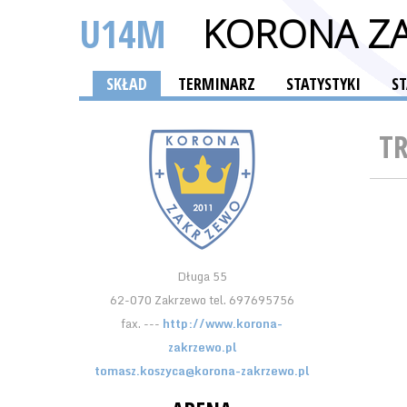
U14M
KORONA Z
SKŁAD
TERMINARZ
STATYSTYKI
S
T
Długa 55
62-070 Zakrzewo tel. 697695756
fax. ---
http://www.korona-
zakrzewo.pl
tomasz.koszyca@korona-zakrzewo.pl