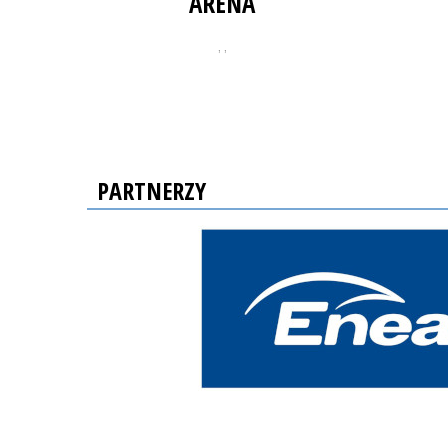
ARENA
, ,
PARTNERZY