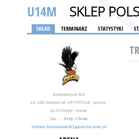
U14M
SKLEP POLS
SKŁAD
TERMINARZ
STATYSTYKI
S
T
Budowlanych 8/4
62-200 Gniezno tel. 697799348 - prezes ,
667235680 - trener
fax. ---
http://brak
tomasz.konowalski81@poczta.onet.pl