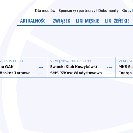
Dla mediów
Sponsorzy i partnerzy
Dokumenty
Kluby
AKTUALNOŚCI
ZWIĄZEK
LIGI MĘSKIE
LIGI ŻEŃSKIE
6-09-19 00:00
2LM
| 2026-09-19 00:00
2LM
| 2
nia GAK
Świecki Klub Koszykówki
---
---
Tarnovia Basket Tarnowo Podgórne
SMS PZKosz Władysławowo
Energa 
---
---