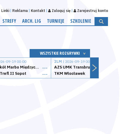
Linki
Reklama
Kontakt
Zaloguj się
Zarejestruj konto
STREFY
ARCH. LIG
TURNIEJE
SZKOLENIE
WSZYSTKIE ROZGRYWKI
026-09-19 00:00
2LM
| 2026-09-19 00:00
2LM
|
MKS Sokół Marbo Międzychód
AZS UMK Transbruk Toruń
Żak I
---
---
Trefl II Sopot
TKM Włocławek
Astor
---
---