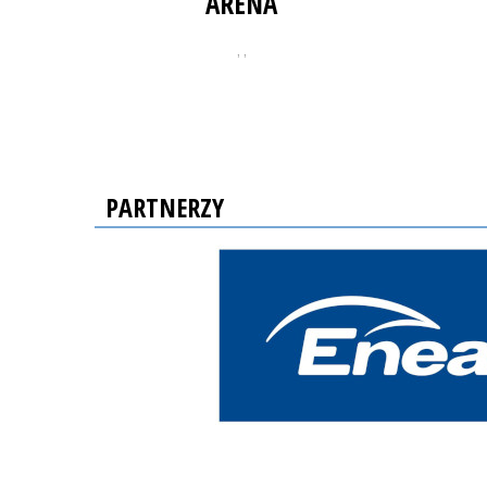
ARENA
, ,
PARTNERZY