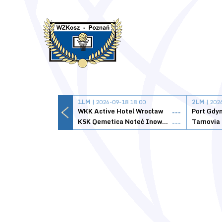
1LM
| 2026-09-18 18:00
2LM
| 202
WKK Active Hotel Wrocław
Port Gdy
---
KSK Qemetica Noteć Inowrocław
---