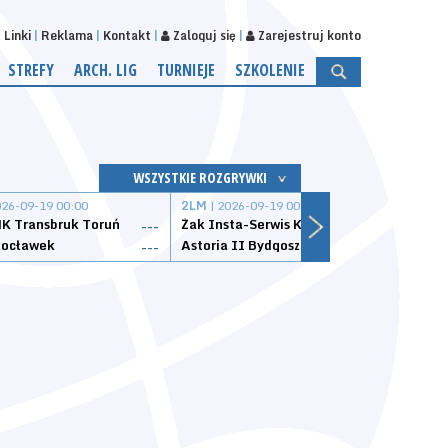
Linki
Reklama
Kontakt
Zaloguj się
Zarejestruj konto
STREFY
ARCH. LIG
TURNIEJE
SZKOLENIE
WSZYSTKIE ROZGRYWKI
026-09-19 00:00
2LM
| 2026-09-19 00:00
2LM
|
K Transbruk Toruń
Żak Insta-Serwis Koszalin
Energ
---
---
ocławek
Astoria II Bydgoszcz
Sklep
---
---