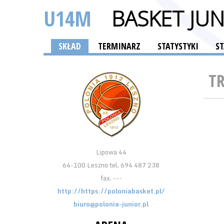
U14M
BASKET JU
SKŁAD
TERMINARZ
STATYSTYKI
S
T
Lipowa 44
64-100 Leszno tel. 694 487 238
fax. ---
http://https://poloniabasket.pl/
biuro@polonia-junior.pl