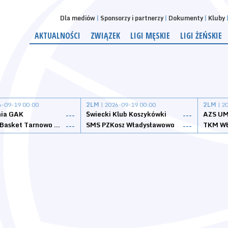
Dla mediów
Sponsorzy i partnerzy
Dokumenty
Kluby
AKTUALNOŚCI
ZWIĄZEK
LIGI MĘSKIE
LIGI ŻEŃSKIE
6-09-19 00:00
2LM
| 2026-09-19 00:00
2LM
| 2
nia GAK
Świecki Klub Koszykówki
AZS UM
---
---
Tarnovia Basket Tarnowo Podgórne
SMS PZKosz Władysławowo
TKM Wł
---
---