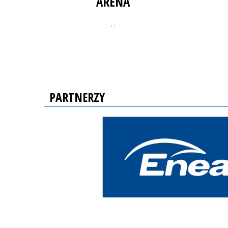
ARENA
, ,
PARTNERZY