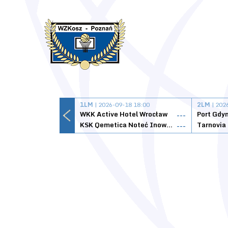
1LM
| 2026-09-18 18:00
2LM
| 202
WKK Active Hotel Wrocław
Port Gdy
---
KSK Qemetica Noteć Inowrocław
---