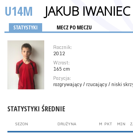
U14M
JAKUB IWANIEC
STATYSTYKI
MECZ PO MECZU
Rocznik:
2012
Wzrost:
165 cm
Pozycja:
rozgrywający / rzucający / niski skr
STATYSTYKI ŚREDNIE
SEZON
DRUŻYNA
M
PKT
MIN
Z