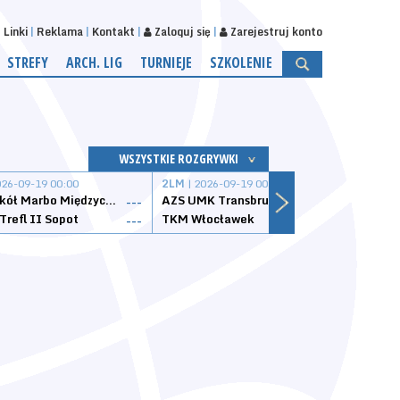
Linki
Reklama
Kontakt
Zaloguj się
Zarejestruj konto
STREFY
ARCH. LIG
TURNIEJE
SZKOLENIE
WSZYSTKIE ROZGRYWKI
026-09-19 00:00
2LM
| 2026-09-19 00:00
2LM
|
MKS Sokół Marbo Międzychód
AZS UMK Transbruk Toruń
Żak I
---
---
Trefl II Sopot
TKM Włocławek
Astor
---
---