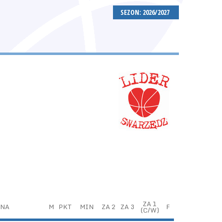
SEZON: 2026/2027
ZA 1
YNA
M
PKT
MIN
ZA 2
ZA 3
F
(C/W)