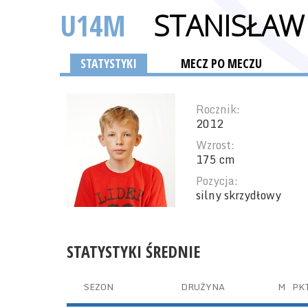
U14M
STANISŁAW
STATYSTYKI
MECZ PO MECZU
Rocznik:
2012
Wzrost:
175 cm
Pozycja:
silny skrzydłowy
STATYSTYKI ŚREDNIE
SEZON
DRUŻYNA
M
PK