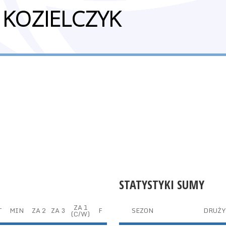
 KOZIELCZYK
STATYSTYKI SUMY
ZA 1
T
MIN
ZA 2
ZA 3
F
SEZON
DRUŻ
(C/W)