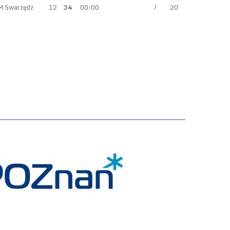
M Swarzędz
12
34
00:00
/
20