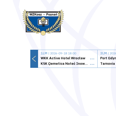
1LM
| 2026-09-18 18:00
2LM
| 202
WKK Active Hotel Wrocław
Port Gdy
---
KSK Qemetica Noteć Inowrocław
---