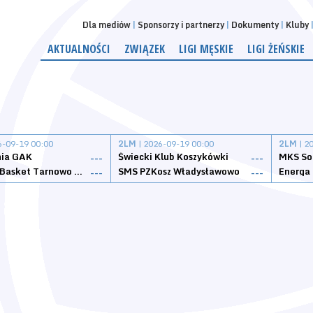
Dla mediów
Sponsorzy i partnerzy
Dokumenty
Kluby
AKTUALNOŚCI
ZWIĄZEK
LIGI MĘSKIE
LIGI ŻEŃSKIE
6-09-19 00:00
2LM
| 2026-09-19 00:00
2LM
| 2
nia GAK
Świecki Klub Koszykówki
---
---
Tarnovia Basket Tarnowo Podgórne
SMS PZKosz Władysławowo
Energa 
---
---