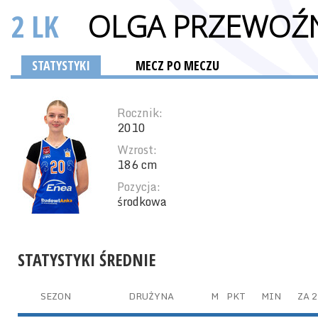
2 LK
OLGA PRZEWOŹ
STATYSTYKI
MECZ PO MECZU
Rocznik:
2010
Wzrost:
186 cm
Pozycja:
środkowa
STATYSTYKI ŚREDNIE
SEZON
DRUŻYNA
M
PKT
MIN
ZA 2