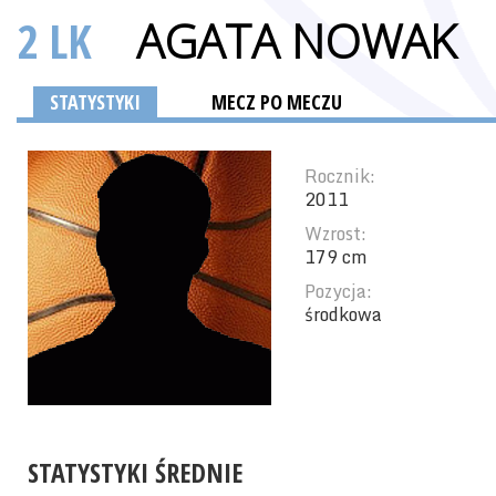
2 LK
AGATA NOWAK
STATYSTYKI
MECZ PO MECZU
Rocznik:
2011
Wzrost:
179 cm
Pozycja:
środkowa
STATYSTYKI ŚREDNIE