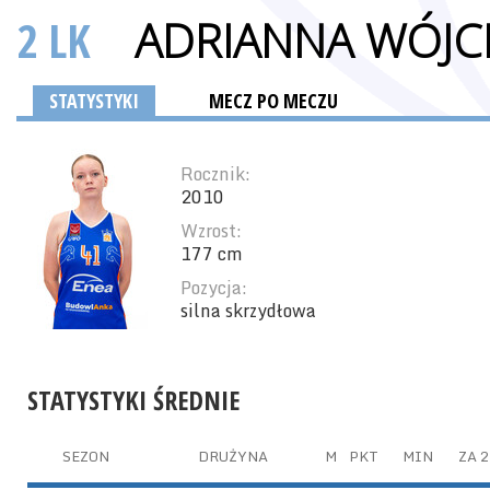
2 LK
ADRIANNA WÓJC
STATYSTYKI
MECZ PO MECZU
Rocznik:
2010
Wzrost:
177 cm
Pozycja:
silna skrzydłowa
STATYSTYKI ŚREDNIE
SEZON
DRUŻYNA
M
PKT
MIN
ZA 2